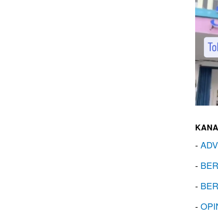
KANA
-
ADV
-
BER
-
BER
-
OPI