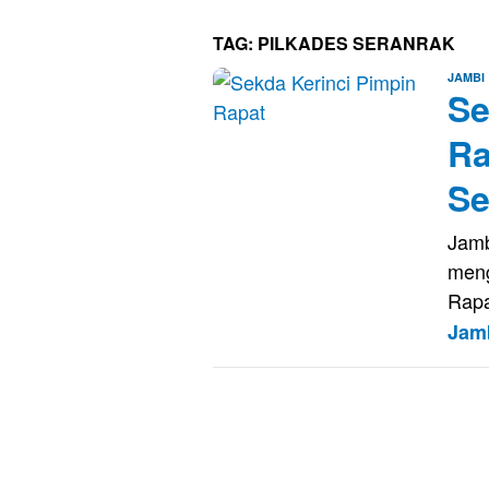
TAG:
PILKADES SERANRAK
JAMBI
Se
Ra
Se
Jamb
meng
Rapa
Jam