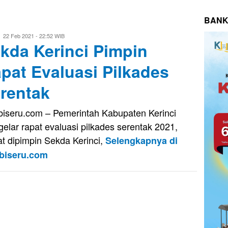
BANK
Eri
22 Feb 2021 - 22:52 WIB
kda Kerinci Pimpin
Saputra
pat Evaluasi Pilkades
rentak
iseru.com – Pemerintah Kabupaten Kerinci
elar rapat evaluasi pilkades serentak 2021,
t dipimpin Sekda Kerinci,
Selengkapnya di
biseru.com