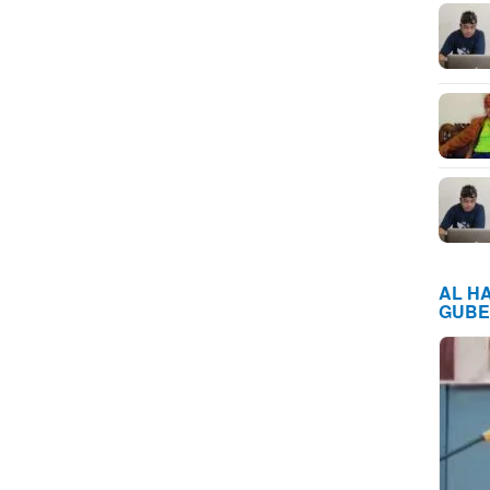
AL H
GUBE