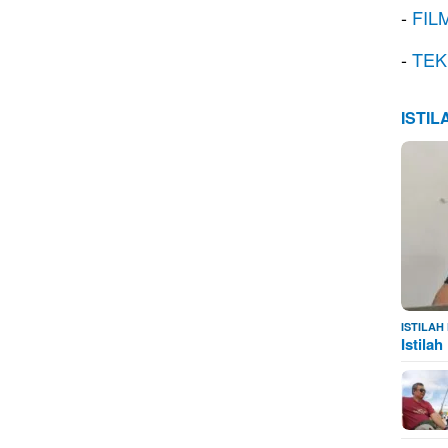
-
FIL
-
TEK
ISTI
ISTILA
Istila