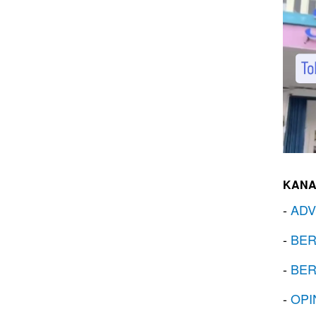
KANA
-
ADV
-
BER
-
BER
-
OPI