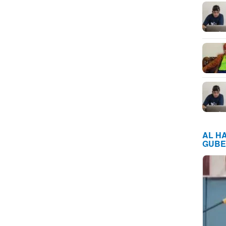
AL H
GUBE