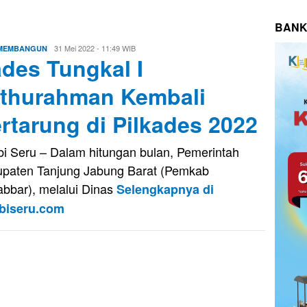
BANK
Eri
31 Mei 2022 - 11:49 WIB
 MEMBANGUN
des Tungkal I
Saputra
thurahman Kembali
rtarung di Pilkades 2022
i Seru – Dalam hitungan bulan, Pemerintah
paten Tanjung Jabung Barat (Pemkab
abbar), melalui Dinas
Selengkapnya di
biseru.com