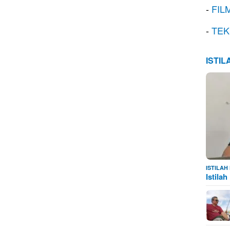
-
FIL
-
TEK
ISTI
ISTILA
Istila