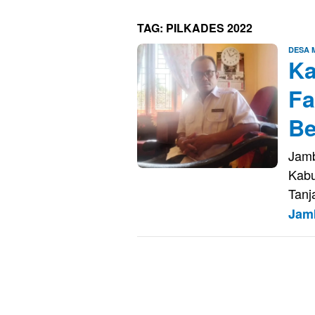
TAG:
PILKADES 2022
DESA
Ka
Fa
Be
Jamb
Kabu
Tanj
Jam