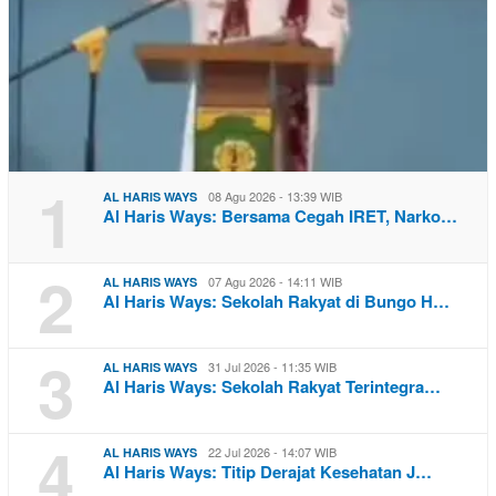
1
08 Agu 2026 - 13:39 WIB
AL HARIS WAYS
Al Haris Ways: Bersama Cegah IRET, Narko…
2
07 Agu 2026 - 14:11 WIB
AL HARIS WAYS
Al Haris Ways: Sekolah Rakyat di Bungo H…
3
31 Jul 2026 - 11:35 WIB
AL HARIS WAYS
Al Haris Ways: Sekolah Rakyat Terintegra…
4
22 Jul 2026 - 14:07 WIB
AL HARIS WAYS
Al Haris Ways: Titip Derajat Kesehatan J…