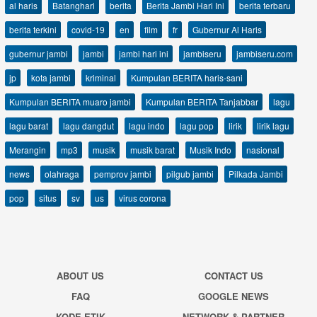
al haris
Batanghari
berita
Berita Jambi Hari Ini
berita terbaru
berita terkini
covid-19
en
film
fr
Gubernur Al Haris
gubernur jambi
jambi
jambi hari ini
jambiseru
jambiseru.com
jp
kota jambi
kriminal
Kumpulan BERITA haris-sani
Kumpulan BERITA muaro jambi
Kumpulan BERITA Tanjabbar
lagu
lagu barat
lagu dangdut
lagu indo
lagu pop
lirik
lirik lagu
Merangin
mp3
musik
musik barat
Musik Indo
nasional
news
olahraga
pemprov jambi
pilgub jambi
Pilkada Jambi
pop
situs
sv
us
virus corona
ABOUT US
CONTACT US
FAQ
GOOGLE NEWS
KODE ETIK
NETWORK & PARTNER