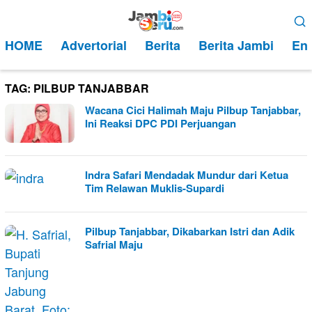
Loncat
Menu
ke
Mobile
HOME
Advertorial
Berita
Berita Jambi
Ent
konten
TAG:
PILBUP TANJABBAR
Wacana Cici Halimah Maju Pilbup Tanjabbar,
Ini Reaksi DPC PDI Perjuangan
Indra Safari Mendadak Mundur dari Ketua
Tim Relawan Muklis-Supardi
Pilbup Tanjabbar, Dikabarkan Istri dan Adik
Safrial Maju