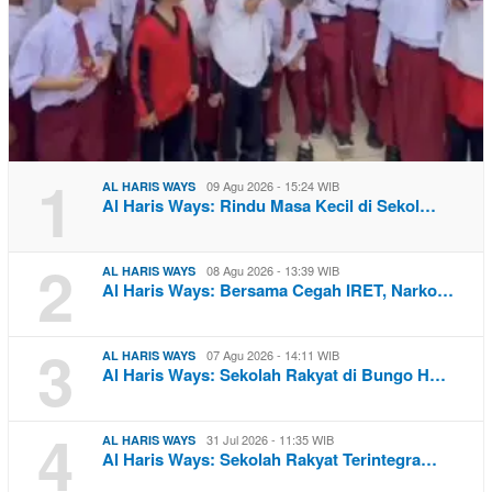
1
09 Agu 2026 - 15:24 WIB
AL HARIS WAYS
Al Haris Ways: Rindu Masa Kecil di Sekol…
2
08 Agu 2026 - 13:39 WIB
AL HARIS WAYS
Al Haris Ways: Bersama Cegah IRET, Narko…
3
07 Agu 2026 - 14:11 WIB
AL HARIS WAYS
Al Haris Ways: Sekolah Rakyat di Bungo H…
4
31 Jul 2026 - 11:35 WIB
AL HARIS WAYS
Al Haris Ways: Sekolah Rakyat Terintegra…