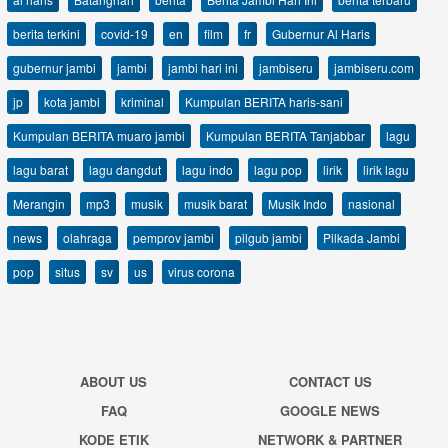
berita terkini
covid-19
en
film
fr
Gubernur Al Haris
gubernur jambi
jambi
jambi hari ini
jambiseru
jambiseru.com
jp
kota jambi
kriminal
Kumpulan BERITA haris-sani
Kumpulan BERITA muaro jambi
Kumpulan BERITA Tanjabbar
lagu
lagu barat
lagu dangdut
lagu indo
lagu pop
lirik
lirik lagu
Merangin
mp3
musik
musik barat
Musik Indo
nasional
news
olahraga
pemprov jambi
pilgub jambi
Pilkada Jambi
pop
situs
sv
us
virus corona
ABOUT US
CONTACT US
FAQ
GOOGLE NEWS
KODE ETIK
NETWORK & PARTNER