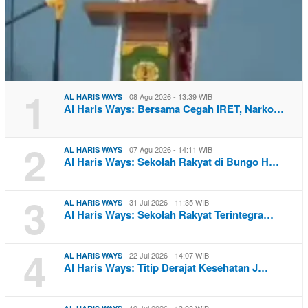
1
08 Agu 2026 - 13:39 WIB
AL HARIS WAYS
Al Haris Ways: Bersama Cegah IRET, Narko…
2
07 Agu 2026 - 14:11 WIB
AL HARIS WAYS
Al Haris Ways: Sekolah Rakyat di Bungo H…
3
31 Jul 2026 - 11:35 WIB
AL HARIS WAYS
Al Haris Ways: Sekolah Rakyat Terintegra…
4
22 Jul 2026 - 14:07 WIB
AL HARIS WAYS
Al Haris Ways: Titip Derajat Kesehatan J…