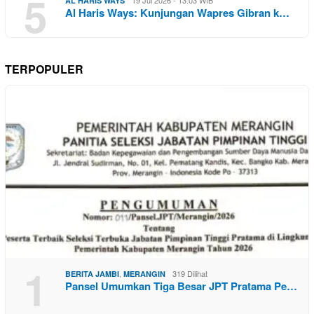
5
19 Jul 2026 - 13:03 WIB
AL HARIS WAYS
Al Haris Ways: Kunjungan Wapres Gibran k…
TERPOPULER
1
,
319 Dilihat
BERITA JAMBI
MERANGIN
Pansel Umumkan Tiga Besar JPT Pratama Pe…