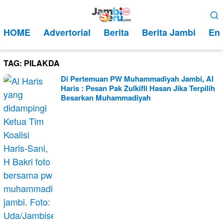
Loncat
Menu
ke
Mobile
HOME
Advertorial
Berita
Berita Jambi
Ent
konten
TAG:
PILAKDA
Di Pertemuan PW Muhammadiyah Jambi, Al
Haris : Pesan Pak Zulkifli Hasan Jika Terpilih
Besarkan Muhammadiyah