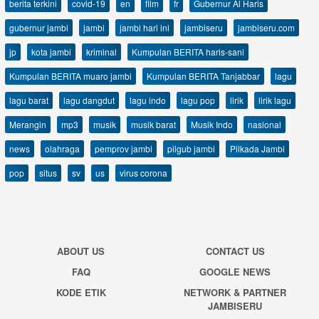
berita terkini
covid-19
en
film
fr
Gubernur Al Haris
gubernur jambi
jambi
jambi hari ini
jambiseru
jambiseru.com
jp
kota jambi
kriminal
Kumpulan BERITA haris-sani
Kumpulan BERITA muaro jambi
Kumpulan BERITA Tanjabbar
lagu
lagu barat
lagu dangdut
lagu indo
lagu pop
lirik
lirik lagu
Merangin
mp3
musik
musik barat
Musik Indo
nasional
news
olahraga
pemprov jambi
pilgub jambi
Pilkada Jambi
pop
situs
sv
us
virus corona
ABOUT US
CONTACT US
FAQ
GOOGLE NEWS
KODE ETIK
NETWORK & PARTNER
JAMBISERU