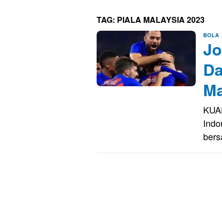
TAG:
PIALA MALAYSIA 2023
E
BOLA
Jo
S
Da
Ma
KUA
Indo
bers