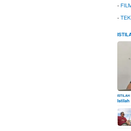
-
FIL
-
TEK
ISTI
ISTILA
Istila