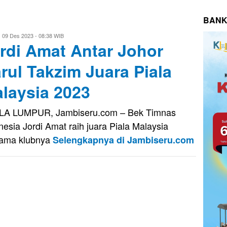
BANK
ri
09 Des 2023 - 08:38 WIB
rdi Amat Antar Johor
aputra
rul Takzim Juara Piala
laysia 2023
LA LUMPUR, Jambiseru.com – Bek Timnas
nesia Jordi Amat raih juara Piala Malaysia
ama klubnya
Selengkapnya di Jambiseru.com