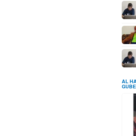
AL H
GUBE