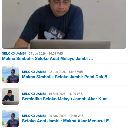
05 Jun 2026 - 16:51 WIB
SELOKO JAMBI
Makna Simbolik Seloko Adat Melayu Jambi …
02 Jun 2026 - 13:47 WIB
SELOKO JAMBI
Makna Simbolik Seloko Jambi: Petai Dak B…
19 Mei 2026 - 16:20 WIB
SELOKO JAMBI
Semiotika Seloko Melayu Jambi: Akar Kuat…
20 Nov 2025 - 19:39 WIB
SELOKO JAMBI
Seloko Adat Jambi : Makna Akar Menurut E…