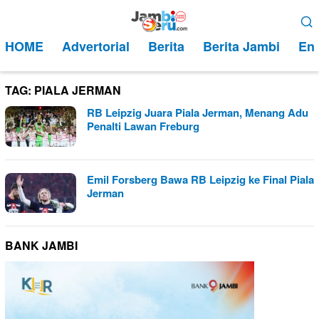
Loncat
Menu
ke
Mobile
HOME
Advertorial
Berita
Berita Jambi
Ent
konten
TAG:
PIALA JERMAN
RB Leipzig Juara Piala Jerman, Menang Adu
Penalti Lawan Freburg
Emil Forsberg Bawa RB Leipzig ke Final Piala
Jerman
BANK JAMBI