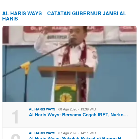
AL HARIS WAYS – CATATAN GUBERNUR JAMBI AL
HARIS
1
08 Agu 2026 - 13:39 WIB
AL HARIS WAYS
Al Haris Ways: Bersama Cegah IRET, Narko…
07 Agu 2026 - 14:11 WIB
AL HARIS WAYS
Al Haris Ways: Sekolah Rakyat di Bungo H…