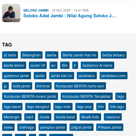
16 Nov 2025 - 14:41 WIB
SELOKO JAMBI
Seloko Adat Jambi : Nilai Agung Seloko J…
TAG
al haris
Batanghari
berita
Berita Jambi Hari Ini
berita terbaru
berita terkini
covid-19
en
film
fr
Gubernur Al Haris
gubernur jambi
jambi
jambi hari ini
jambiseru
jambiseru.com
jp
kota jambi
kriminal
Kumpulan BERITA haris-sani
Kumpulan BERITA muaro jambi
Kumpulan BERITA Tanjabbar
lagu
lagu barat
lagu dangdut
lagu indo
lagu pop
lirik
lirik lagu
Merangin
mp3
musik
musik barat
Musik Indo
nasional
news
olahraga
pemprov jambi
pilgub jambi
Pilkada Jambi