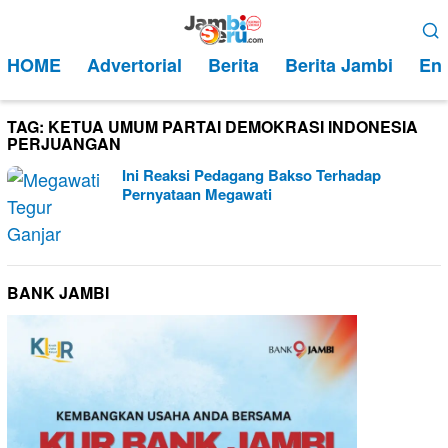
Loncat
Menu
ke
Mobile
HOME
Advertorial
Berita
Berita Jambi
Ent
konten
TAG:
KETUA UMUM PARTAI DEMOKRASI INDONESIA
PERJUANGAN
Ini Reaksi Pedagang Bakso Terhadap
Pernyataan Megawati
BANK JAMBI