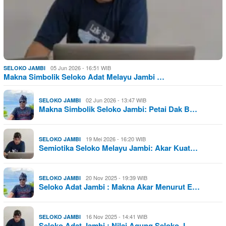
05 Jun 2026 - 16:51 WIB
SELOKO JAMBI
Makna Simbolik Seloko Adat Melayu Jambi …
02 Jun 2026 - 13:47 WIB
SELOKO JAMBI
Makna Simbolik Seloko Jambi: Petai Dak B…
19 Mei 2026 - 16:20 WIB
SELOKO JAMBI
Semiotika Seloko Melayu Jambi: Akar Kuat…
20 Nov 2025 - 19:39 WIB
SELOKO JAMBI
Seloko Adat Jambi : Makna Akar Menurut E…
16 Nov 2025 - 14:41 WIB
SELOKO JAMBI
Seloko Adat Jambi : Nilai Agung Seloko J…