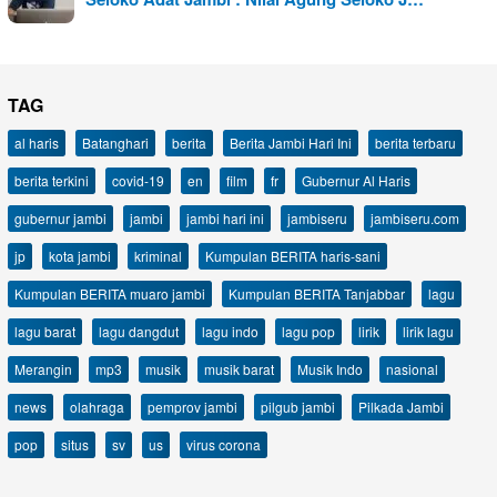
TAG
al haris
Batanghari
berita
Berita Jambi Hari Ini
berita terbaru
berita terkini
covid-19
en
film
fr
Gubernur Al Haris
gubernur jambi
jambi
jambi hari ini
jambiseru
jambiseru.com
jp
kota jambi
kriminal
Kumpulan BERITA haris-sani
Kumpulan BERITA muaro jambi
Kumpulan BERITA Tanjabbar
lagu
lagu barat
lagu dangdut
lagu indo
lagu pop
lirik
lirik lagu
Merangin
mp3
musik
musik barat
Musik Indo
nasional
news
olahraga
pemprov jambi
pilgub jambi
Pilkada Jambi
pop
situs
sv
us
virus corona