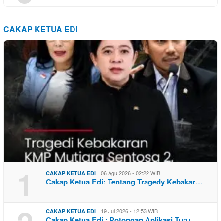
CAKAP KETUA EDI
1
06 Agu 2026 - 02:22 WIB
CAKAP KETUA EDI
Cakap Ketua Edi: Tentang Tragedy Kebakar…
19 Jul 2026 - 12:53 WIB
CAKAP KETUA EDI
Cakap Ketua Edi : Potongan Aplikasi Turu…