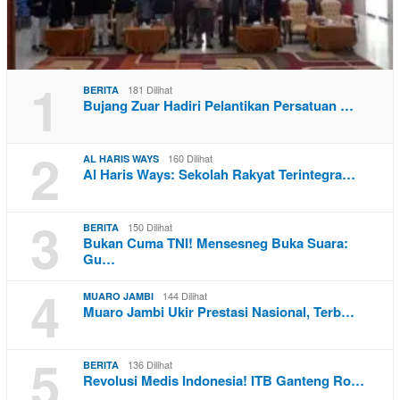
1
181 Dilihat
BERITA
Bujang Zuar Hadiri Pelantikan Persatuan …
2
160 Dilihat
AL HARIS WAYS
Al Haris Ways: Sekolah Rakyat Terintegra…
3
150 Dilihat
BERITA
Bukan Cuma TNI! Mensesneg Buka Suara:
Gu…
4
144 Dilihat
MUARO JAMBI
Muaro Jambi Ukir Prestasi Nasional, Terb…
5
136 Dilihat
BERITA
Revolusi Medis Indonesia! ITB Ganteng Ro…