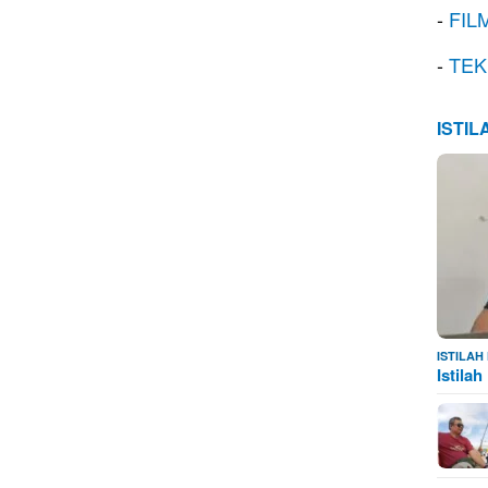
-
FIL
-
TEK
ISTI
ISTILA
Istila