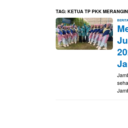
TAG:
KETUA TP PKK MERANGIN
BERIT
Me
Ju
20
Ja
Jamb
seha
Jamb