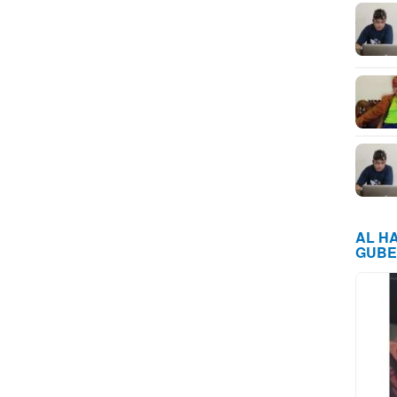
AL H
GUBE