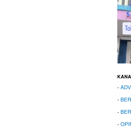
KANA
-
ADV
-
BER
-
BER
-
OPI