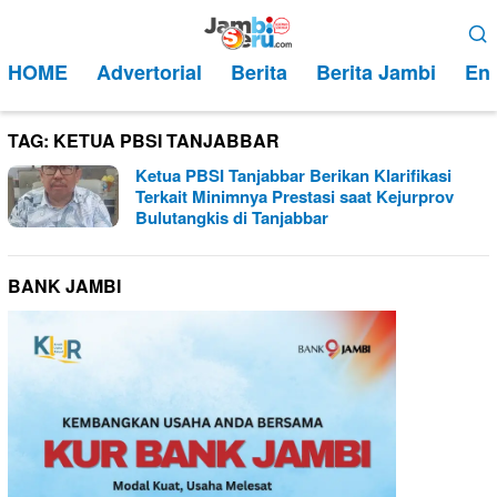
Loncat
Menu
ke
Mobile
HOME
Advertorial
Berita
Berita Jambi
Ent
konten
TAG:
KETUA PBSI TANJABBAR
Ketua PBSI Tanjabbar Berikan Klarifikasi
Terkait Minimnya Prestasi saat Kejurprov
Bulutangkis di Tanjabbar
BANK JAMBI