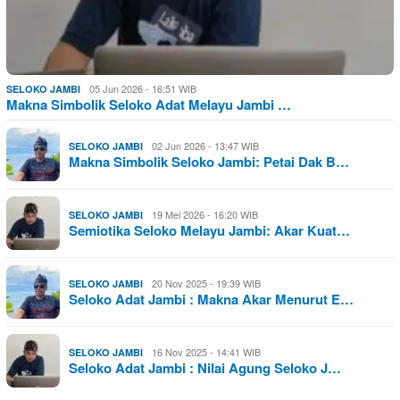
05 Jun 2026 - 16:51 WIB
SELOKO JAMBI
Makna Simbolik Seloko Adat Melayu Jambi …
02 Jun 2026 - 13:47 WIB
SELOKO JAMBI
Makna Simbolik Seloko Jambi: Petai Dak B…
19 Mei 2026 - 16:20 WIB
SELOKO JAMBI
Semiotika Seloko Melayu Jambi: Akar Kuat…
20 Nov 2025 - 19:39 WIB
SELOKO JAMBI
Seloko Adat Jambi : Makna Akar Menurut E…
16 Nov 2025 - 14:41 WIB
SELOKO JAMBI
Seloko Adat Jambi : Nilai Agung Seloko J…