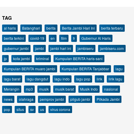
TAG
al haris
Batanghari
berita
Berita Jambi Hari Ini
berita terbaru
berita terkini
covid-19
en
film
fr
Gubernur Al Haris
gubernur jambi
jambi
jambi hari ini
jambiseru
jambiseru.com
jp
kota jambi
kriminal
Kumpulan BERITA haris-sani
Kumpulan BERITA muaro jambi
Kumpulan BERITA Tanjabbar
lagu
lagu barat
lagu dangdut
lagu indo
lagu pop
lirik
lirik lagu
Merangin
mp3
musik
musik barat
Musik Indo
nasional
news
olahraga
pemprov jambi
pilgub jambi
Pilkada Jambi
pop
situs
sv
us
virus corona