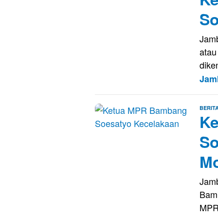
So
Jamb
atau
dike
Jam
BERIT
K
So
Mo
Jamb
Bamb
MPR