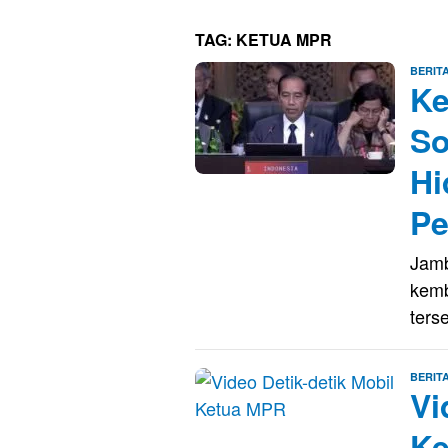
TAG:
KETUA MPR
BERIT
K
So
Hi
Pe
Jamb
kemb
ters
BERIT
Vi
K