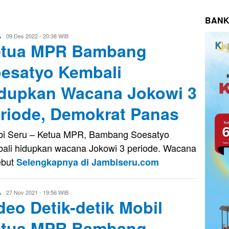
BANK
Firman
09 Des 2022 - 20:38 WIB
A
etua MPR Bambang
Saputra
esatyo Kembali
dupkan Wacana Jokowi 3
riode, Demokrat Panas
i Seru – Ketua MPR, Bambang Soesatyo
ali hidupkan wacana Jokowi 3 periode. Wacana
ebut
Selengkapnya di Jambiseru.com
Evo
27 Nov 2021 - 19:56 WIB
A
deo Detik-detik Mobil
Kusnady
etua MPR Bambang