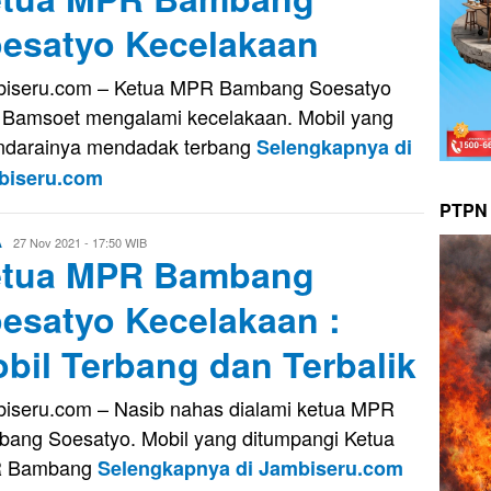
esatyo Kecelakaan
iseru.com – Ketua MPR Bambang Soesatyo
 Bamsoet mengalami kecelakaan. Mobil yang
ndarainya mendadak terbang
Selengkapnya di
biseru.com
PTPN 
Evo
27 Nov 2021 - 17:50 WIB
A
etua MPR Bambang
Kusnady
esatyo Kecelakaan :
bil Terbang dan Terbalik
iseru.com – Nasib nahas dialami ketua MPR
ang Soesatyo. Mobil yang ditumpangi Ketua
 Bambang
Selengkapnya di Jambiseru.com