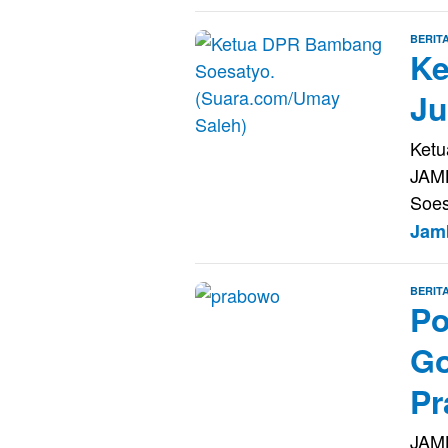
BERIT
Ke
Ju
Ketu
JAM
Soes
Jam
BERIT
Po
Go
Pr
JAM