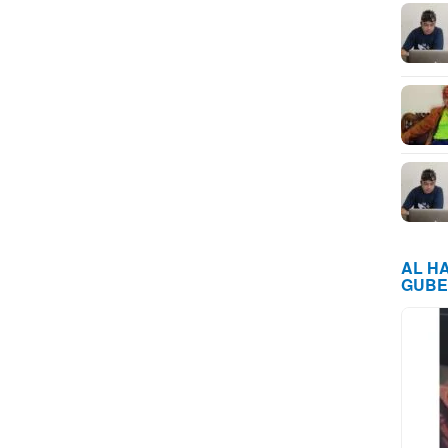
AL H
GUBE