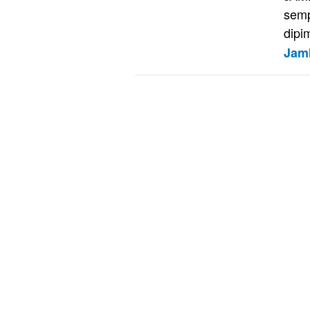
semp
dipi
Jam