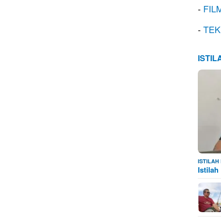
-
FIL
-
TEK
ISTI
ISTILA
Istila