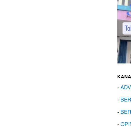
KANA
-
ADV
-
BER
-
BER
-
OPI