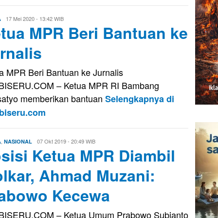
Eri
17 Mei 2020 - 13:42 WIB
A
tua MPR Beri Bantuan ke
Saputra
rnalis
a MPR Beri Bantuan ke Jurnalis
BISERU.COM – Ketua MPR RI Bambang
atyo memberikan bantuan
Selengkapnya di
biseru.com
,
Eri
07 Okt 2019 - 20:49 WIB
A
NASIONAL
sisi Ketua MPR Diambil
Saputra
lkar, Ahmad Muzani:
abowo Kecewa
BISERU.COM – Ketua Umum Prabowo Subianto