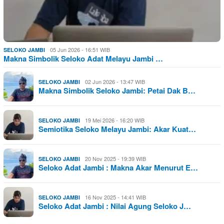
05 Jun 2026 - 16:51 WIB
SELOKO JAMBI
Makna Simbolik Seloko Adat Melayu Jambi …
02 Jun 2026 - 13:47 WIB
SELOKO JAMBI
Makna Simbolik Seloko Jambi: Petai Dak B…
19 Mei 2026 - 16:20 WIB
SELOKO JAMBI
Semiotika Seloko Melayu Jambi: Akar Kuat…
20 Nov 2025 - 19:39 WIB
SELOKO JAMBI
Seloko Adat Jambi : Makna Akar Menurut E…
16 Nov 2025 - 14:41 WIB
SELOKO JAMBI
Seloko Adat Jambi : Nilai Agung Seloko J…