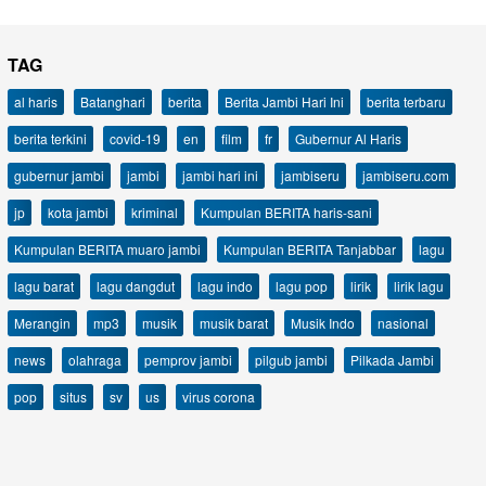
TAG
al haris
Batanghari
berita
Berita Jambi Hari Ini
berita terbaru
berita terkini
covid-19
en
film
fr
Gubernur Al Haris
gubernur jambi
jambi
jambi hari ini
jambiseru
jambiseru.com
jp
kota jambi
kriminal
Kumpulan BERITA haris-sani
Kumpulan BERITA muaro jambi
Kumpulan BERITA Tanjabbar
lagu
lagu barat
lagu dangdut
lagu indo
lagu pop
lirik
lirik lagu
Merangin
mp3
musik
musik barat
Musik Indo
nasional
news
olahraga
pemprov jambi
pilgub jambi
Pilkada Jambi
pop
situs
sv
us
virus corona