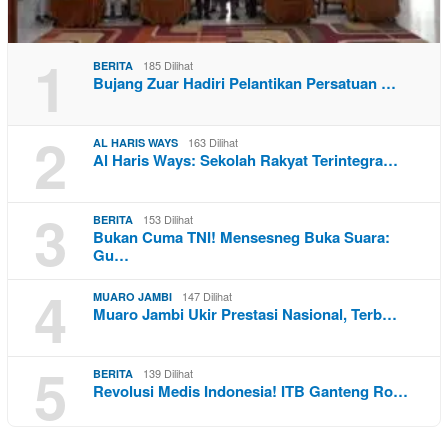
1
185 Dilihat
BERITA
Bujang Zuar Hadiri Pelantikan Persatuan …
2
163 Dilihat
AL HARIS WAYS
Al Haris Ways: Sekolah Rakyat Terintegra…
3
153 Dilihat
BERITA
Bukan Cuma TNI! Mensesneg Buka Suara:
Gu…
4
147 Dilihat
MUARO JAMBI
Muaro Jambi Ukir Prestasi Nasional, Terb…
5
139 Dilihat
BERITA
Revolusi Medis Indonesia! ITB Ganteng Ro…