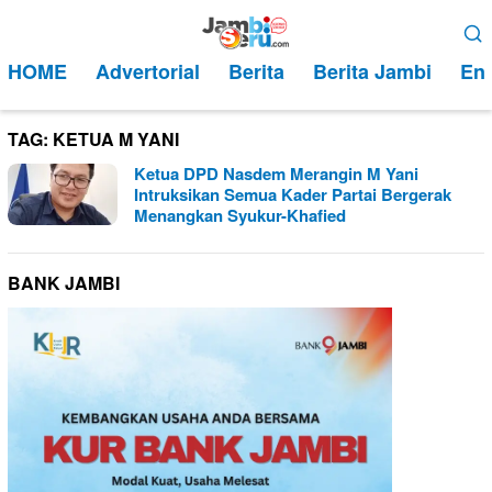
Loncat
Menu
ke
Mobile
HOME
Advertorial
Berita
Berita Jambi
Ent
konten
TAG:
KETUA M YANI
Ketua DPD Nasdem Merangin M Yani
Intruksikan Semua Kader Partai Bergerak
Menangkan Syukur-Khafied
BANK JAMBI