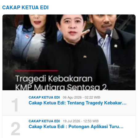
CAKAP KETUA EDI
1
06 Agu 2026 - 02:22 WIB
CAKAP KETUA EDI
Cakap Ketua Edi: Tentang Tragedy Kebakar…
2
19 Jul 2026 - 12:53 WIB
CAKAP KETUA EDI
Cakap Ketua Edi : Potongan Aplikasi Turu…