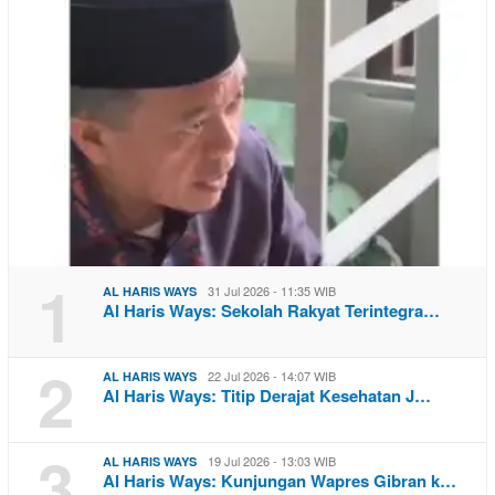
1
31 Jul 2026 - 11:35 WIB
AL HARIS WAYS
Al Haris Ways: Sekolah Rakyat Terintegra…
2
22 Jul 2026 - 14:07 WIB
AL HARIS WAYS
Al Haris Ways: Titip Derajat Kesehatan J…
3
19 Jul 2026 - 13:03 WIB
AL HARIS WAYS
Al Haris Ways: Kunjungan Wapres Gibran k…