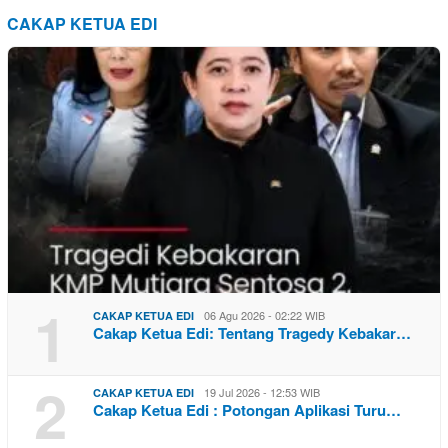
CAKAP KETUA EDI
1
06 Agu 2026 - 02:22 WIB
CAKAP KETUA EDI
Cakap Ketua Edi: Tentang Tragedy Kebakar…
2
19 Jul 2026 - 12:53 WIB
CAKAP KETUA EDI
Cakap Ketua Edi : Potongan Aplikasi Turu…