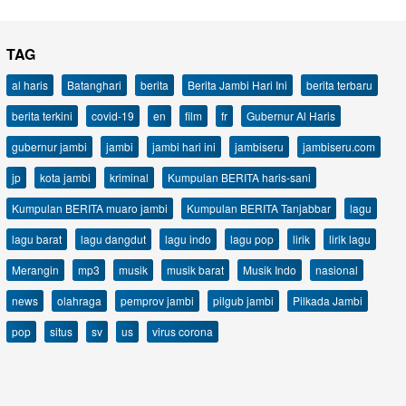
TAG
al haris
Batanghari
berita
Berita Jambi Hari Ini
berita terbaru
berita terkini
covid-19
en
film
fr
Gubernur Al Haris
gubernur jambi
jambi
jambi hari ini
jambiseru
jambiseru.com
jp
kota jambi
kriminal
Kumpulan BERITA haris-sani
Kumpulan BERITA muaro jambi
Kumpulan BERITA Tanjabbar
lagu
lagu barat
lagu dangdut
lagu indo
lagu pop
lirik
lirik lagu
Merangin
mp3
musik
musik barat
Musik Indo
nasional
news
olahraga
pemprov jambi
pilgub jambi
Pilkada Jambi
pop
situs
sv
us
virus corona