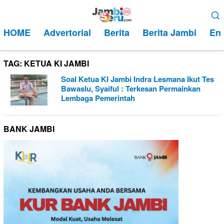
Loncat
Menu
ke
Mobile
HOME
Advertorial
Berita
Berita Jambi
Ent
konten
TAG:
KETUA KI JAMBI
Soal Ketua KI Jambi Indra Lesmana Ikut Tes
Bawaslu, Syaiful : Terkesan Permainkan
Lembaga Pemerintah
BANK JAMBI