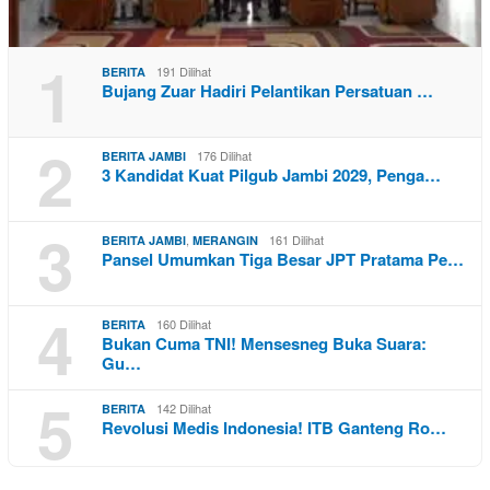
1
191 Dilihat
BERITA
Bujang Zuar Hadiri Pelantikan Persatuan …
2
176 Dilihat
BERITA JAMBI
3 Kandidat Kuat Pilgub Jambi 2029, Penga…
3
,
161 Dilihat
BERITA JAMBI
MERANGIN
Pansel Umumkan Tiga Besar JPT Pratama Pe…
4
160 Dilihat
BERITA
Bukan Cuma TNI! Mensesneg Buka Suara:
Gu…
5
142 Dilihat
BERITA
Revolusi Medis Indonesia! ITB Ganteng Ro…