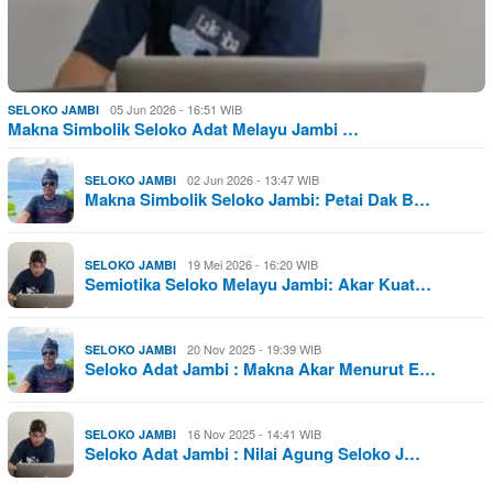
05 Jun 2026 - 16:51 WIB
SELOKO JAMBI
Makna Simbolik Seloko Adat Melayu Jambi …
02 Jun 2026 - 13:47 WIB
SELOKO JAMBI
Makna Simbolik Seloko Jambi: Petai Dak B…
19 Mei 2026 - 16:20 WIB
SELOKO JAMBI
Semiotika Seloko Melayu Jambi: Akar Kuat…
20 Nov 2025 - 19:39 WIB
SELOKO JAMBI
Seloko Adat Jambi : Makna Akar Menurut E…
16 Nov 2025 - 14:41 WIB
SELOKO JAMBI
Seloko Adat Jambi : Nilai Agung Seloko J…