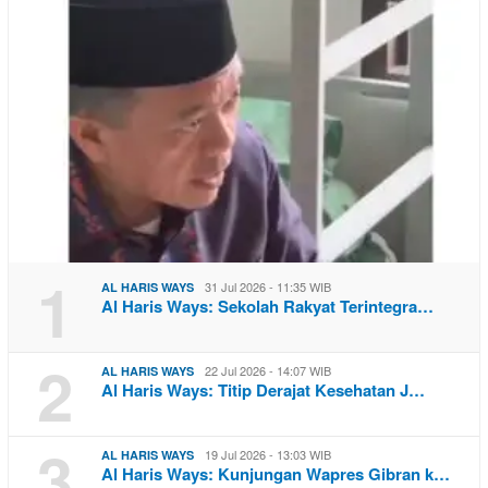
1
31 Jul 2026 - 11:35 WIB
AL HARIS WAYS
Al Haris Ways: Sekolah Rakyat Terintegra…
2
22 Jul 2026 - 14:07 WIB
AL HARIS WAYS
Al Haris Ways: Titip Derajat Kesehatan J…
3
19 Jul 2026 - 13:03 WIB
AL HARIS WAYS
Al Haris Ways: Kunjungan Wapres Gibran k…