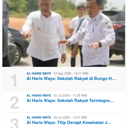
1
07 Agu 2026 - 14:11 WIB
AL HARIS WAYS
Al Haris Ways: Sekolah Rakyat di Bungo H…
2
31 Jul 2026 - 11:35 WIB
AL HARIS WAYS
Al Haris Ways: Sekolah Rakyat Terintegra…
3
22 Jul 2026 - 14:07 WIB
AL HARIS WAYS
Al Haris Ways: Titip Derajat Kesehatan J…