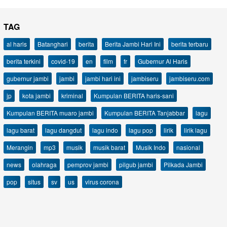
TAG
al haris
Batanghari
berita
Berita Jambi Hari Ini
berita terbaru
berita terkini
covid-19
en
film
fr
Gubernur Al Haris
gubernur jambi
jambi
jambi hari ini
jambiseru
jambiseru.com
jp
kota jambi
kriminal
Kumpulan BERITA haris-sani
Kumpulan BERITA muaro jambi
Kumpulan BERITA Tanjabbar
lagu
lagu barat
lagu dangdut
lagu indo
lagu pop
lirik
lirik lagu
Merangin
mp3
musik
musik barat
Musik Indo
nasional
news
olahraga
pemprov jambi
pilgub jambi
Pilkada Jambi
pop
situs
sv
us
virus corona