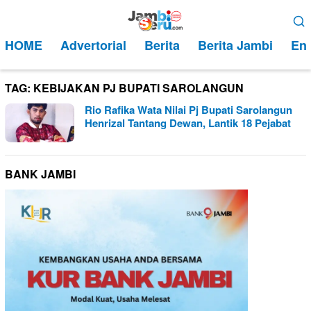
Loncat
Menu
ke
Mobile
HOME
Advertorial
Berita
Berita Jambi
Ent
konten
TAG:
KEBIJAKAN PJ BUPATI SAROLANGUN
Rio Rafika Wata Nilai Pj Bupati Sarolangun
Henrizal Tantang Dewan, Lantik 18 Pejabat
BANK JAMBI