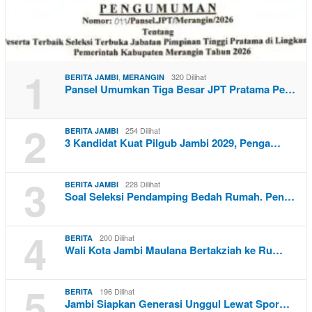
1
,
320 Dilihat
BERITA JAMBI
MERANGIN
Pansel Umumkan Tiga Besar JPT Pratama Pe…
2
254 Dilihat
BERITA JAMBI
3 Kandidat Kuat Pilgub Jambi 2029, Penga…
3
228 Dilihat
BERITA JAMBI
Soal Seleksi Pendamping Bedah Rumah. Pen…
4
200 Dilihat
BERITA
Wali Kota Jambi Maulana Bertakziah ke Ru…
5
196 Dilihat
BERITA
Jambi Siapkan Generasi Unggul Lewat Spor…