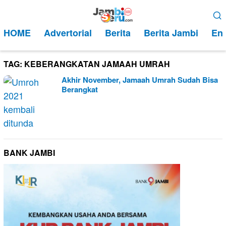
Loncat
Menu
ke
Mobile
HOME
Advertorial
Berita
Berita Jambi
Ent
konten
TAG:
KEBERANGKATAN JAMAAH UMRAH
Akhir November, Jamaah Umrah Sudah Bisa
Berangkat
BANK JAMBI