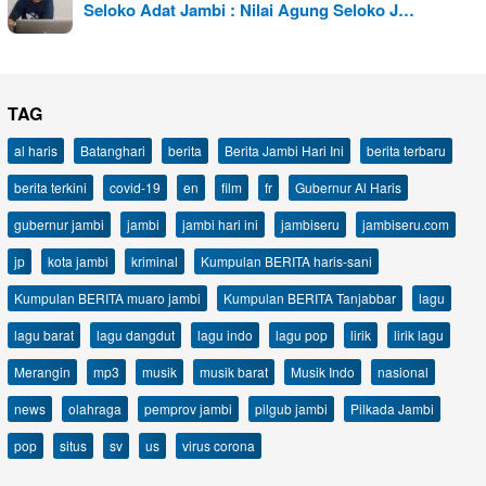
Seloko Adat Jambi : Nilai Agung Seloko J…
TAG
al haris
Batanghari
berita
Berita Jambi Hari Ini
berita terbaru
berita terkini
covid-19
en
film
fr
Gubernur Al Haris
gubernur jambi
jambi
jambi hari ini
jambiseru
jambiseru.com
jp
kota jambi
kriminal
Kumpulan BERITA haris-sani
Kumpulan BERITA muaro jambi
Kumpulan BERITA Tanjabbar
lagu
lagu barat
lagu dangdut
lagu indo
lagu pop
lirik
lirik lagu
Merangin
mp3
musik
musik barat
Musik Indo
nasional
news
olahraga
pemprov jambi
pilgub jambi
Pilkada Jambi
pop
situs
sv
us
virus corona