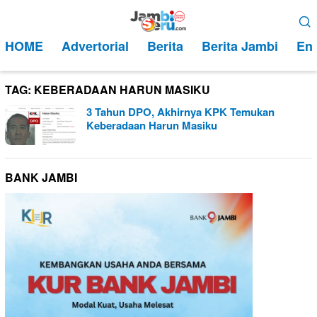
Loncat
Menu
ke
Mobile
HOME
Advertorial
Berita
Berita Jambi
Ent
konten
TAG:
KEBERADAAN HARUN MASIKU
3 Tahun DPO, Akhirnya KPK Temukan
Keberadaan Harun Masiku
BANK JAMBI