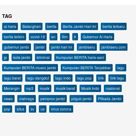
TAG
al haris
Batanghari
berita
Berita Jambi Hari Ini
berita terbaru
berita terkini
covid-19
en
film
fr
Gubernur Al Haris
gubernur jambi
jambi
jambi hari ini
jambiseru
jambiseru.com
jp
kota jambi
kriminal
Kumpulan BERITA haris-sani
Kumpulan BERITA muaro jambi
Kumpulan BERITA Tanjabbar
lagu
lagu barat
lagu dangdut
lagu indo
lagu pop
lirik
lirik lagu
Merangin
mp3
musik
musik barat
Musik Indo
nasional
news
olahraga
pemprov jambi
pilgub jambi
Pilkada Jambi
pop
situs
sv
us
virus corona