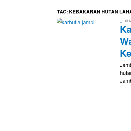
TAG:
KEBAKARAN HUTAN LAHA
Evo
15 N
_
Ka
Kusna
Wa
Ke
Jamb
huta
Jam