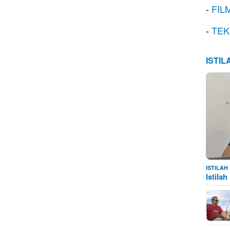
-
FIL
-
TEK
ISTI
ISTILA
Istila