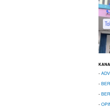
KANA
-
ADV
-
BER
-
BER
-
OPI