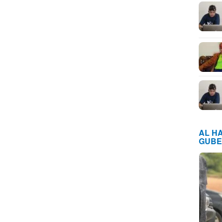
AL H
GUBE