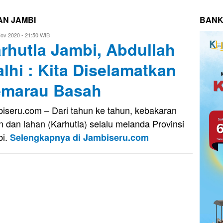
N JAMBI
BANK
ov 2020 - 21:50 WIB
rhutla Jambi, Abdullah
dy
lhi : Kita Diselamatkan
marau Basah
iseru.com – Dari tahun ke tahun, kebakaran
n dan lahan (Karhutla) selalu melanda Provinsi
bi.
Selengkapnya di Jambiseru.com