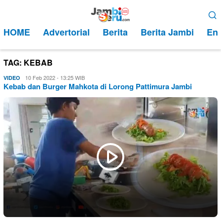
Loncat
Menu
ke
Mobile
HOME
Advertorial
Berita
Berita Jambi
Ent
konten
TAG:
KEBAB
Eri
10 Feb 2022 - 13:25 WIB
VIDEO
Kebab dan Burger Mahkota di Lorong Pattimura Jambi
Saputra