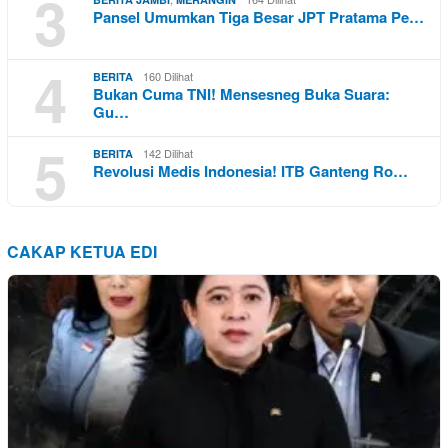
3
Pansel Umumkan Tiga Besar JPT Pratama Pe…
4
160 Dilihat
BERITA
Bukan Cuma TNI! Mensesneg Buka Suara:
Gu…
5
142 Dilihat
BERITA
Revolusi Medis Indonesia! ITB Ganteng Ro…
CAKAP KETUA EDI