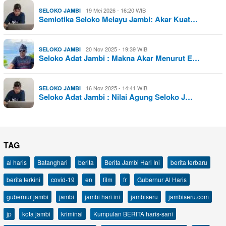
19 Mei 2026 - 16:20 WIB
SELOKO JAMBI
Semiotika Seloko Melayu Jambi: Akar Kuat…
20 Nov 2025 - 19:39 WIB
SELOKO JAMBI
Seloko Adat Jambi : Makna Akar Menurut E…
16 Nov 2025 - 14:41 WIB
SELOKO JAMBI
Seloko Adat Jambi : Nilai Agung Seloko J…
TAG
al haris
Batanghari
berita
Berita Jambi Hari Ini
berita terbaru
berita terkini
covid-19
en
film
fr
Gubernur Al Haris
gubernur jambi
jambi
jambi hari ini
jambiseru
jambiseru.com
jp
kota jambi
kriminal
Kumpulan BERITA haris-sani