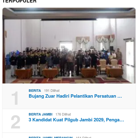
TERPOPULER
1
191 Dilihat
BERITA
Bujang Zuar Hadiri Pelantikan Persatuan …
2
176 Dilihat
BERITA JAMBI
3 Kandidat Kuat Pilgub Jambi 2029, Penga…
,
164 Dilihat
BERITA JAMBI
MERANGIN