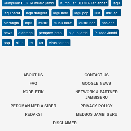
Kumpulan BERITA muaro jambi
Kumpulan BERITA Tanjabbar
lagu
lagu barat
lagu dangdut
lagu indo
lagu pop
lirik
lirik lagu
Merangin
mp3
musik
musik barat
Musik Indo
nasional
news
olahraga
pemprov jambi
pilgub jambi
Pilkada Jambi
pop
situs
sv
us
virus corona
ABOUT US
CONTACT US
FAQ
GOOGLE NEWS
KODE ETIK
NETWORK & PARTNER
JAMBISERU
PEDOMAN MEDIA SIBER
PRIVACY POLICY
REDAKSI
MEDSOS JAMBI SERU
DISCLAIMER