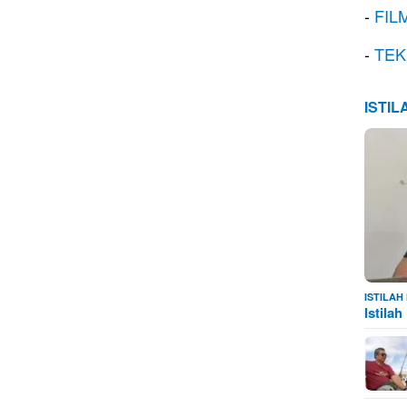
-
FIL
-
TEK
ISTI
ISTILA
Istila