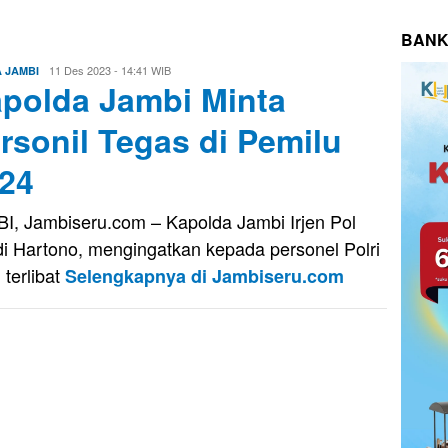
BANK
Evo
11 Des 2023 - 14:41 WIB
A JAMBI
polda Jambi Minta
Kusnady
rsonil Tegas di Pemilu
24
I, Jambiseru.com – Kapolda Jambi Irjen Pol
i Hartono, mengingatkan kepada personel Polri
 terlibat
Selengkapnya di Jambiseru.com