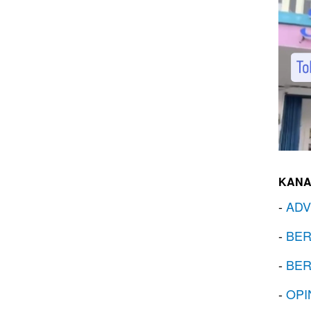
KANA
-
ADV
-
BER
-
BER
-
OPI