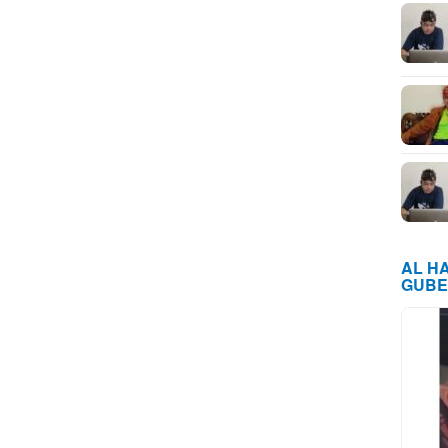
AL H
GUBE