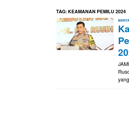
TAG:
KEAMANAN PEMILU 2024
BERIT
Ka
Pe
20
JAMB
Rusd
yang