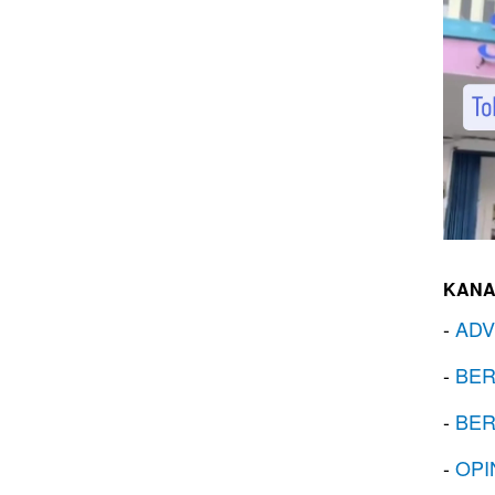
KANA
-
ADV
-
BER
-
BER
-
OPI