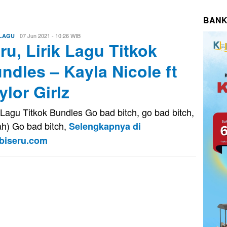
BANK
Eri
07 Jun 2021 - 10:26 WIB
 LAGU
ru, Lirik Lagu Titkok
Saputra
ndles – Kayla Nicole ft
ylor Girlz
k Lagu Titkok Bundles Go bad bitch, go bad bitch,
ah) Go bad bitch,
Selengkapnya di
biseru.com