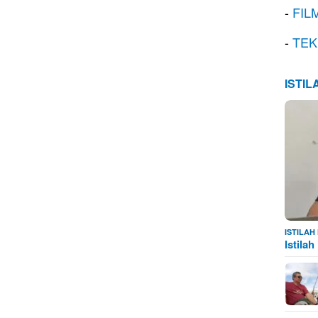
-
FIL
-
TEK
ISTI
ISTILA
Istila