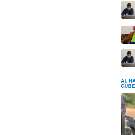
AL H
GUBE