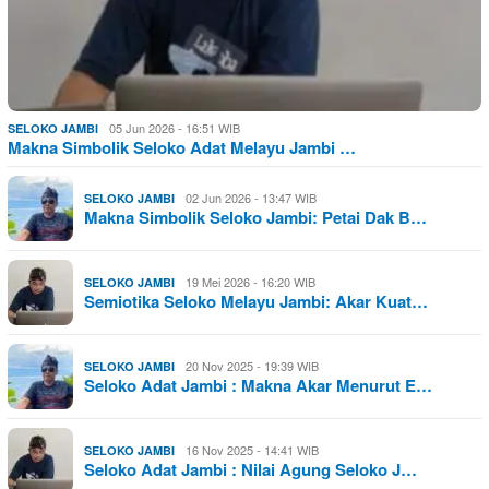
05 Jun 2026 - 16:51 WIB
SELOKO JAMBI
Makna Simbolik Seloko Adat Melayu Jambi …
02 Jun 2026 - 13:47 WIB
SELOKO JAMBI
Makna Simbolik Seloko Jambi: Petai Dak B…
19 Mei 2026 - 16:20 WIB
SELOKO JAMBI
Semiotika Seloko Melayu Jambi: Akar Kuat…
20 Nov 2025 - 19:39 WIB
SELOKO JAMBI
Seloko Adat Jambi : Makna Akar Menurut E…
16 Nov 2025 - 14:41 WIB
SELOKO JAMBI
Seloko Adat Jambi : Nilai Agung Seloko J…