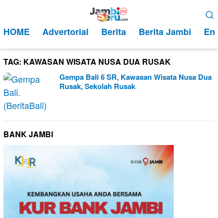
Loncat
Menu
ke
Mobile
HOME
Advertorial
Berita
Berita Jambi
Ent
konten
TAG:
KAWASAN WISATA NUSA DUA RUSAK
Gempa Bali 6 SR, Kawasan Wisata Nusa Dua
Rusak, Sekolah Rusak
BANK JAMBI