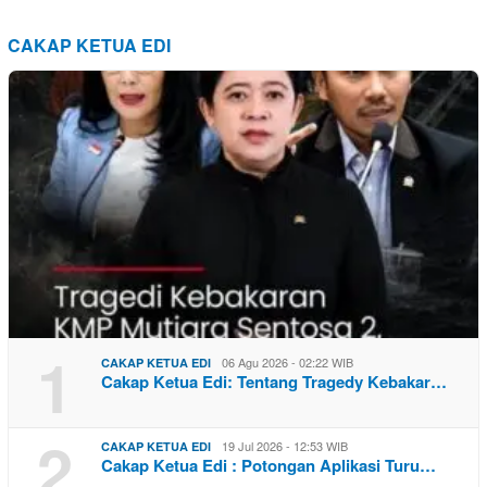
CAKAP KETUA EDI
1
06 Agu 2026 - 02:22 WIB
CAKAP KETUA EDI
Cakap Ketua Edi: Tentang Tragedy Kebakar…
2
19 Jul 2026 - 12:53 WIB
CAKAP KETUA EDI
Cakap Ketua Edi : Potongan Aplikasi Turu…