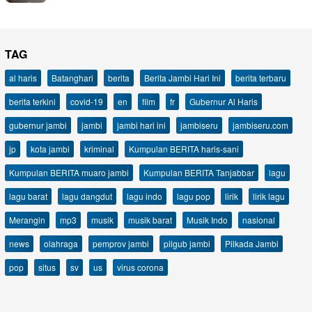
TAG
al haris
Batanghari
berita
Berita Jambi Hari Ini
berita terbaru
berita terkini
covid-19
en
film
fr
Gubernur Al Haris
gubernur jambi
jambi
jambi hari ini
jambiseru
jambiseru.com
jp
kota jambi
kriminal
Kumpulan BERITA haris-sani
Kumpulan BERITA muaro jambi
Kumpulan BERITA Tanjabbar
lagu
lagu barat
lagu dangdut
lagu indo
lagu pop
lirik
lirik lagu
Merangin
mp3
musik
musik barat
Musik Indo
nasional
news
olahraga
pemprov jambi
pilgub jambi
Pilkada Jambi
pop
situs
sv
us
virus corona