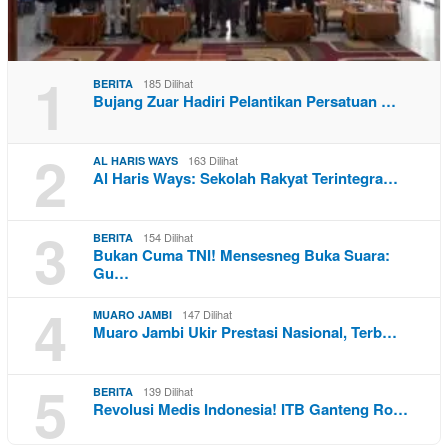
1
185 Dilihat
BERITA
Bujang Zuar Hadiri Pelantikan Persatuan …
2
163 Dilihat
AL HARIS WAYS
Al Haris Ways: Sekolah Rakyat Terintegra…
3
154 Dilihat
BERITA
Bukan Cuma TNI! Mensesneg Buka Suara:
Gu…
4
147 Dilihat
MUARO JAMBI
Muaro Jambi Ukir Prestasi Nasional, Terb…
5
139 Dilihat
BERITA
Revolusi Medis Indonesia! ITB Ganteng Ro…