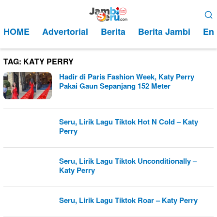
Loncat
Menu
ke
Mobile
HOME
Advertorial
Berita
Berita Jambi
Ent
konten
TAG:
KATY PERRY
Hadir di Paris Fashion Week, Katy Perry
Pakai Gaun Sepanjang 152 Meter
Seru, Lirik Lagu Tiktok Hot N Cold – Katy
Perry
Seru, Lirik Lagu Tiktok Unconditionally –
Katy Perry
Seru, Lirik Lagu Tiktok Roar – Katy Perry