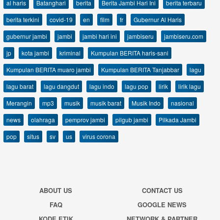
al haris
Batanghari
berita
Berita Jambi Hari Ini
berita terbaru
berita terkini
covid-19
en
film
fr
Gubernur Al Haris
gubernur jambi
jambi
jambi hari ini
jambiseru
jambiseru.com
jp
kota jambi
kriminal
Kumpulan BERITA haris-sani
Kumpulan BERITA muaro jambi
Kumpulan BERITA Tanjabbar
lagu
lagu barat
lagu dangdut
lagu indo
lagu pop
lirik
lirik lagu
Merangin
mp3
musik
musik barat
Musik Indo
nasional
news
olahraga
pemprov jambi
pilgub jambi
Pilkada Jambi
pop
situs
sv
us
virus corona
ABOUT US
CONTACT US
FAQ
GOOGLE NEWS
KODE ETIK
NETWORK & PARTNER