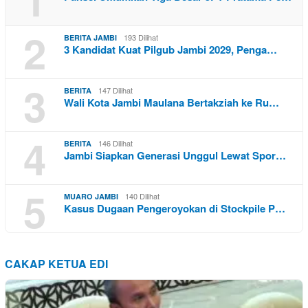
2
193 Dilihat
BERITA JAMBI
3 Kandidat Kuat Pilgub Jambi 2029, Penga…
3
147 Dilihat
BERITA
Wali Kota Jambi Maulana Bertakziah ke Ru…
4
146 Dilihat
BERITA
Jambi Siapkan Generasi Unggul Lewat Spor…
5
140 Dilihat
MUARO JAMBI
Kasus Dugaan Pengeroyokan di Stockpile P…
CAKAP KETUA EDI