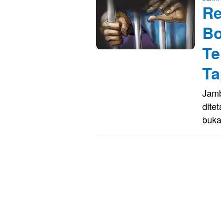
Re
Bo
Te
Ta
Jamb
dite
buka