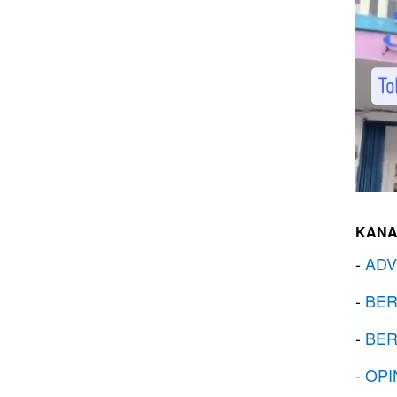
KANA
-
ADV
-
BER
-
BER
-
OPI