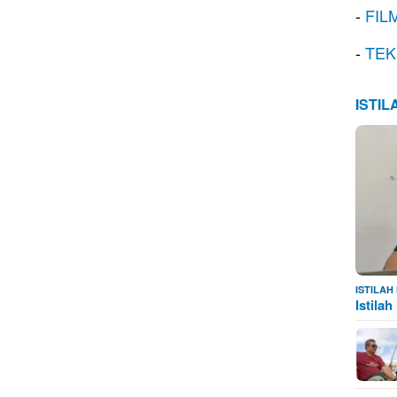
-
FIL
-
TEK
ISTI
ISTILA
Istila