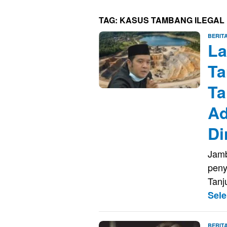
TAG:
KASUS TAMBANG ILEGAL
BERIT
La
Ta
Ta
Ad
Di
Jamb
peny
Tanj
Sel
BERIT