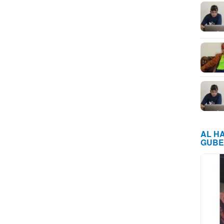
AL H
GUBE