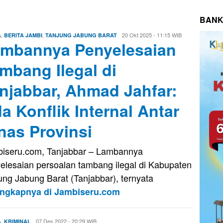
BANK
,
,
Firman
20 Okt 2025 - 11:15 WIB
A
BERITA JAMBI
TANJUNG JABUNG BARAT
mbannya Penyelesaian
Saputra
mbang Ilegal di
njabbar, Ahmad Jahfar:
a Konflik Internal Antar
nas Provinsi
iseru.com, Tanjabbar – Lambannya
elesaian persoalan tambang ilegal di Kabupaten
ung Jabung Barat (Tanjabbar), ternyata
engkapnya di Jambiseru.com
,
Firman
07 Des 2022 - 20:29 WIB
A
KRIMINAL