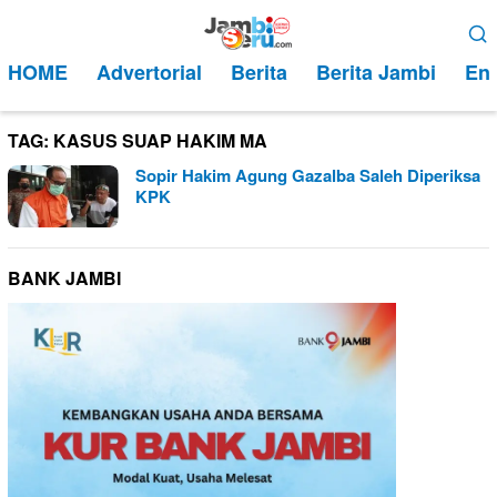
Loncat
Menu
ke
Mobile
HOME
Advertorial
Berita
Berita Jambi
Ent
konten
TAG:
KASUS SUAP HAKIM MA
Sopir Hakim Agung Gazalba Saleh Diperiksa
KPK
BANK JAMBI