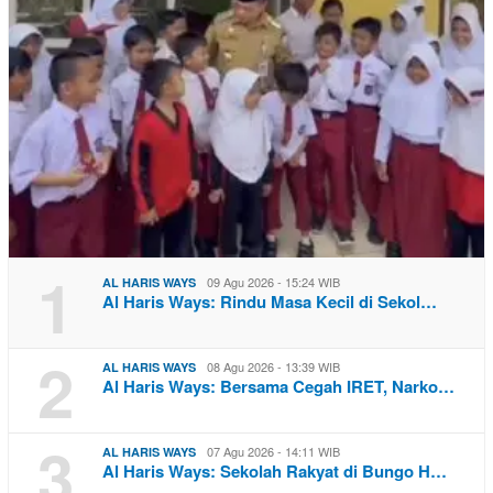
1
09 Agu 2026 - 15:24 WIB
AL HARIS WAYS
Al Haris Ways: Rindu Masa Kecil di Sekol…
2
08 Agu 2026 - 13:39 WIB
AL HARIS WAYS
Al Haris Ways: Bersama Cegah IRET, Narko…
3
07 Agu 2026 - 14:11 WIB
AL HARIS WAYS
Al Haris Ways: Sekolah Rakyat di Bungo H…