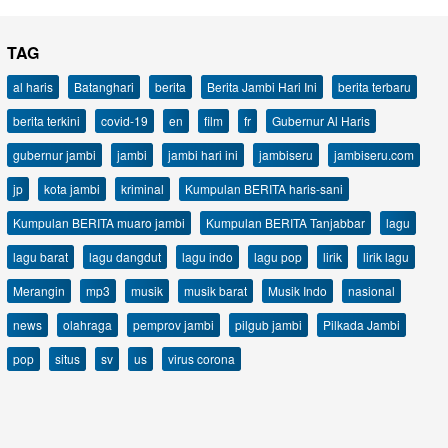
TAG
al haris
Batanghari
berita
Berita Jambi Hari Ini
berita terbaru
berita terkini
covid-19
en
film
fr
Gubernur Al Haris
gubernur jambi
jambi
jambi hari ini
jambiseru
jambiseru.com
jp
kota jambi
kriminal
Kumpulan BERITA haris-sani
Kumpulan BERITA muaro jambi
Kumpulan BERITA Tanjabbar
lagu
lagu barat
lagu dangdut
lagu indo
lagu pop
lirik
lirik lagu
Merangin
mp3
musik
musik barat
Musik Indo
nasional
news
olahraga
pemprov jambi
pilgub jambi
Pilkada Jambi
pop
situs
sv
us
virus corona