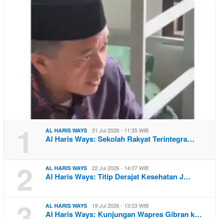
1
31 Jul 2026 - 11:35 WIB
AL HARIS WAYS
Al Haris Ways: Sekolah Rakyat Terintegra…
2
22 Jul 2026 - 14:07 WIB
AL HARIS WAYS
Al Haris Ways: Titip Derajat Kesehatan J…
3
19 Jul 2026 - 13:03 WIB
AL HARIS WAYS
Al Haris Ways: Kunjungan Wapres Gibran k…