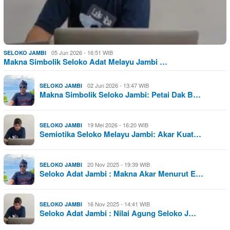
05 Jun 2026 - 16:51 WIB
SELOKO JAMBI
Makna Simbolik Seloko Adat Melayu Jambi …
02 Jun 2026 - 13:47 WIB
SELOKO JAMBI
Makna Simbolik Seloko Jambi: Petai Dak B…
19 Mei 2026 - 16:20 WIB
SELOKO JAMBI
Semiotika Seloko Melayu Jambi: Akar Kuat…
20 Nov 2025 - 19:39 WIB
SELOKO JAMBI
Seloko Adat Jambi : Makna Akar Menurut E…
16 Nov 2025 - 14:41 WIB
SELOKO JAMBI
Seloko Adat Jambi : Nilai Agung Seloko J…