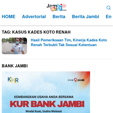
Loncat
Menu
ke
Mobile
HOME
Advertorial
Berita
Berita Jambi
Ent
konten
TAG:
KASUS KADES KOTO RENAH
Hasil Pemeriksaan Tim, Kinerja Kades Koto
Renah Terbukti Tak Sesuai Ketentuan
BANK JAMBI