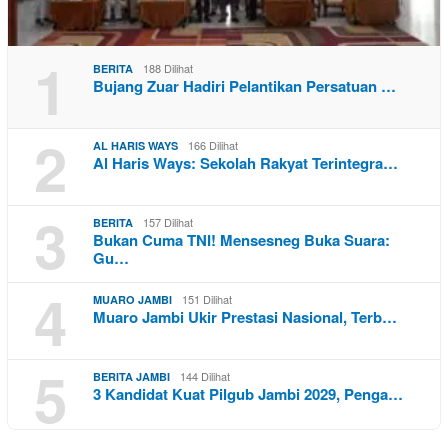
1
188 Dilihat
BERITA
Bujang Zuar Hadiri Pelantikan Persatuan …
2
166 Dilihat
AL HARIS WAYS
Al Haris Ways: Sekolah Rakyat Terintegra…
3
157 Dilihat
BERITA
Bukan Cuma TNI! Mensesneg Buka Suara:
Gu…
4
151 Dilihat
MUARO JAMBI
Muaro Jambi Ukir Prestasi Nasional, Terb…
5
144 Dilihat
BERITA JAMBI
3 Kandidat Kuat Pilgub Jambi 2029, Penga…