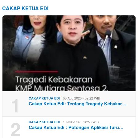
CAKAP KETUA EDI
1
06 Agu 2026 - 02:22 WIB
CAKAP KETUA EDI
Cakap Ketua Edi: Tentang Tragedy Kebakar…
2
19 Jul 2026 - 12:53 WIB
CAKAP KETUA EDI
Cakap Ketua Edi : Potongan Aplikasi Turu…