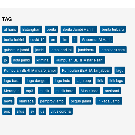
TAG
al haris
Batanghari
berita
Berita Jambi Hari Ini
berita terbaru
berita terkini
covid-19
en
film
fr
Gubernur Al Haris
gubernur jambi
jambi
jambi hari ini
jambiseru
jambiseru.com
jp
kota jambi
kriminal
Kumpulan BERITA haris-sani
Kumpulan BERITA muaro jambi
Kumpulan BERITA Tanjabbar
lagu
lagu barat
lagu dangdut
lagu indo
lagu pop
lirik
lirik lagu
Merangin
mp3
musik
musik barat
Musik Indo
nasional
news
olahraga
pemprov jambi
pilgub jambi
Pilkada Jambi
pop
situs
sv
us
virus corona