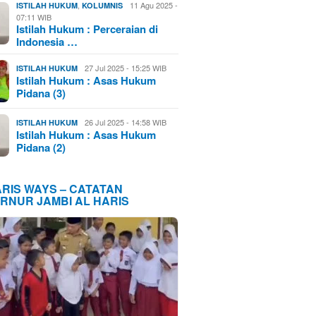
,
11 Agu 2025 -
ISTILAH HUKUM
KOLUMNIS
07:11 WIB
Istilah Hukum : Perceraian di
Indonesia …
27 Jul 2025 - 15:25 WIB
ISTILAH HUKUM
Istilah Hukum : Asas Hukum
Pidana (3)
26 Jul 2025 - 14:58 WIB
ISTILAH HUKUM
Istilah Hukum : Asas Hukum
Pidana (2)
ARIS WAYS – CATATAN
RNUR JAMBI AL HARIS