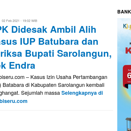
BANK
Evo
02 Feb 2021 - 19:02 WIB
K Didesak Ambil Alih
Kusnady
sus IUP Batubara dan
riksa Bupati Sarolangun,
k Endra
iseru.com – Kasus Izin Usaha Pertambangan
) Batabara di Kabupaten Sarolangun kembali
ghangat. Sejumlah massa
Selengkapnya di
biseru.com