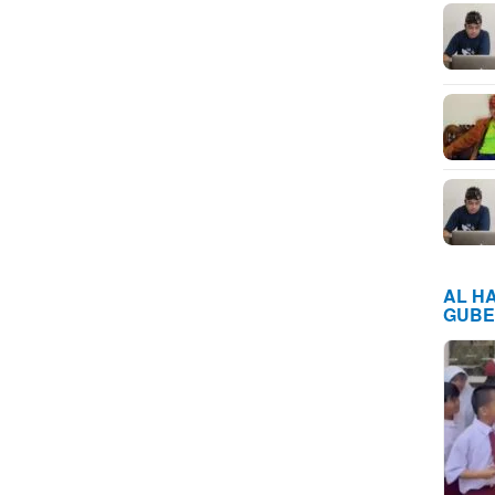
AL H
GUBE