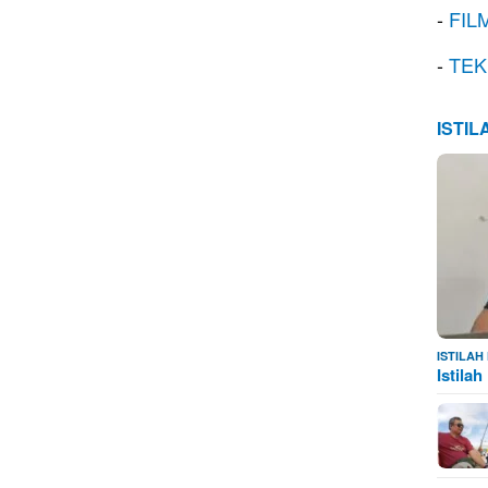
-
FIL
-
TEK
ISTI
ISTILA
Istila