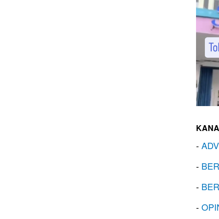
KANA
-
ADV
-
BER
-
BER
-
OPI