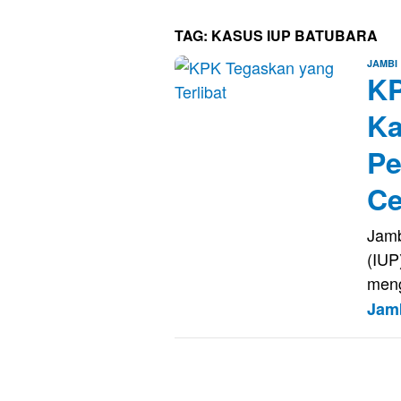
TAG:
KASUS IUP BATUBARA
JAMBI
KP
Ka
Pe
Ce
Jamb
(IUP
men
Jam