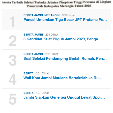
1
,
323 Dilihat
BERITA JAMBI
MERANGIN
Pansel Umumkan Tiga Besar JPT Pratama Pe…
2
254 Dilihat
BERITA JAMBI
3 Kandidat Kuat Pilgub Jambi 2029, Penga…
3
232 Dilihat
BERITA JAMBI
Soal Seleksi Pendamping Bedah Rumah. Pen…
4
201 Dilihat
BERITA
Wali Kota Jambi Maulana Bertakziah ke Ru…
5
197 Dilihat
BERITA
Jambi Siapkan Generasi Unggul Lewat Spor…