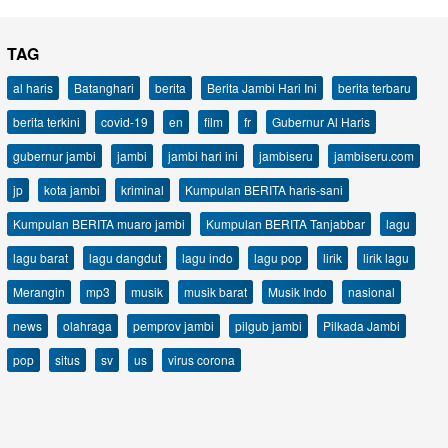
TAG
al haris
Batanghari
berita
Berita Jambi Hari Ini
berita terbaru
berita terkini
covid-19
en
film
fr
Gubernur Al Haris
gubernur jambi
jambi
jambi hari ini
jambiseru
jambiseru.com
jp
kota jambi
kriminal
Kumpulan BERITA haris-sani
Kumpulan BERITA muaro jambi
Kumpulan BERITA Tanjabbar
lagu
lagu barat
lagu dangdut
lagu indo
lagu pop
lirik
lirik lagu
Merangin
mp3
musik
musik barat
Musik Indo
nasional
news
olahraga
pemprov jambi
pilgub jambi
Pilkada Jambi
pop
situs
sv
us
virus corona