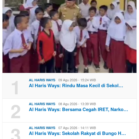
1
09 Agu 2026 - 15:24 WIB
AL HARIS WAYS
Al Haris Ways: Rindu Masa Kecil di Sekol…
2
08 Agu 2026 - 13:39 WIB
AL HARIS WAYS
Al Haris Ways: Bersama Cegah IRET, Narko…
3
07 Agu 2026 - 14:11 WIB
AL HARIS WAYS
Al Haris Ways: Sekolah Rakyat di Bungo H…