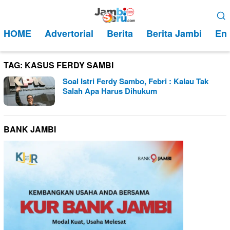
Loncat
Menu
ke
Mobile
HOME
Advertorial
Berita
Berita Jambi
Ent
konten
TAG:
KASUS FERDY SAMBI
Soal Istri Ferdy Sambo, Febri : Kalau Tak
Salah Apa Harus Dihukum
BANK JAMBI