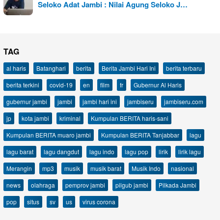
Seloko Adat Jambi : Nilai Agung Seloko J…
TAG
al haris
Batanghari
berita
Berita Jambi Hari Ini
berita terbaru
berita terkini
covid-19
en
film
fr
Gubernur Al Haris
gubernur jambi
jambi
jambi hari ini
jambiseru
jambiseru.com
jp
kota jambi
kriminal
Kumpulan BERITA haris-sani
Kumpulan BERITA muaro jambi
Kumpulan BERITA Tanjabbar
lagu
lagu barat
lagu dangdut
lagu indo
lagu pop
lirik
lirik lagu
Merangin
mp3
musik
musik barat
Musik Indo
nasional
news
olahraga
pemprov jambi
pilgub jambi
Pilkada Jambi
pop
situs
sv
us
virus corona