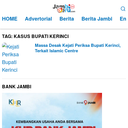
Loncat
Menu
ke
Mobile
HOME
Advertorial
Berita
Berita Jambi
Ent
konten
TAG:
KASUS BUPATI KERINCI
Massa Desak Kejati Periksa Bupati Kerinci,
Terkait Islamic Centre
BANK JAMBI