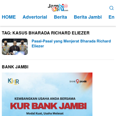
Loncat
Menu
ke
Mobile
HOME
Advertorial
Berita
Berita Jambi
Ent
konten
TAG:
KASUS BHARADA RICHARD ELIEZER
Pasal-Pasal yang Menjerat Bharada Richard
Eliezer
BANK JAMBI