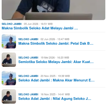
05 Jun 2026 - 16:51 WIB
SELOKO JAMBI
Makna Simbolik Seloko Adat Melayu Jambi …
02 Jun 2026 - 13:47 WIB
SELOKO JAMBI
Makna Simbolik Seloko Jambi: Petai Dak B…
19 Mei 2026 - 16:20 WIB
SELOKO JAMBI
Semiotika Seloko Melayu Jambi: Akar Kuat…
20 Nov 2025 - 19:39 WIB
SELOKO JAMBI
Seloko Adat Jambi : Makna Akar Menurut E…
16 Nov 2025 - 14:41 WIB
SELOKO JAMBI
Seloko Adat Jambi : Nilai Agung Seloko J…