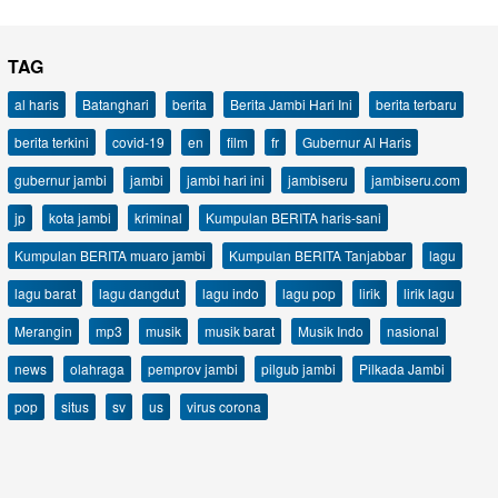
TAG
al haris
Batanghari
berita
Berita Jambi Hari Ini
berita terbaru
berita terkini
covid-19
en
film
fr
Gubernur Al Haris
gubernur jambi
jambi
jambi hari ini
jambiseru
jambiseru.com
jp
kota jambi
kriminal
Kumpulan BERITA haris-sani
Kumpulan BERITA muaro jambi
Kumpulan BERITA Tanjabbar
lagu
lagu barat
lagu dangdut
lagu indo
lagu pop
lirik
lirik lagu
Merangin
mp3
musik
musik barat
Musik Indo
nasional
news
olahraga
pemprov jambi
pilgub jambi
Pilkada Jambi
pop
situs
sv
us
virus corona