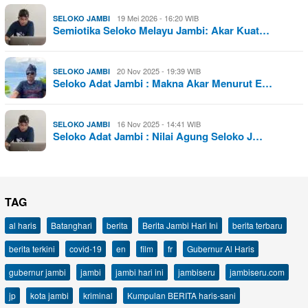
19 Mei 2026 - 16:20 WIB
SELOKO JAMBI
Semiotika Seloko Melayu Jambi: Akar Kuat…
20 Nov 2025 - 19:39 WIB
SELOKO JAMBI
Seloko Adat Jambi : Makna Akar Menurut E…
16 Nov 2025 - 14:41 WIB
SELOKO JAMBI
Seloko Adat Jambi : Nilai Agung Seloko J…
TAG
al haris
Batanghari
berita
Berita Jambi Hari Ini
berita terbaru
berita terkini
covid-19
en
film
fr
Gubernur Al Haris
gubernur jambi
jambi
jambi hari ini
jambiseru
jambiseru.com
jp
kota jambi
kriminal
Kumpulan BERITA haris-sani