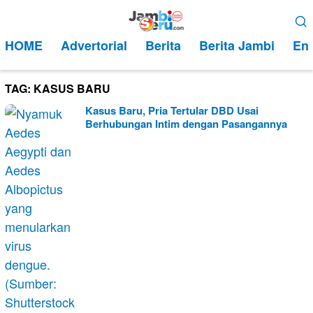
Loncat
Menu
ke
Mobile
HOME
Advertorial
Berita
Berita Jambi
Ent
konten
TAG:
KASUS BARU
Kasus Baru, Pria Tertular DBD Usai
Berhubungan Intim dengan Pasangannya