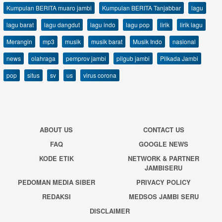
Kumpulan BERITA muaro jambi
Kumpulan BERITA Tanjabbar
lagu
lagu barat
lagu dangdut
lagu indo
lagu pop
lirik
lirik lagu
Merangin
mp3
musik
musik barat
Musik Indo
nasional
news
olahraga
pemprov jambi
pilgub jambi
Pilkada Jambi
pop
situs
sv
us
virus corona
ABOUT US
CONTACT US
FAQ
GOOGLE NEWS
KODE ETIK
NETWORK & PARTNER
JAMBISERU
PEDOMAN MEDIA SIBER
PRIVACY POLICY
REDAKSI
MEDSOS JAMBI SERU
DISCLAIMER