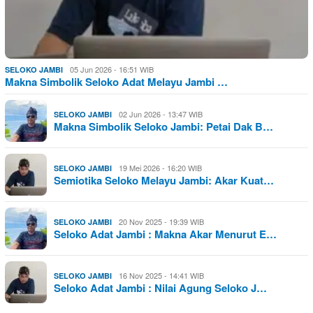
05 Jun 2026 - 16:51 WIB
SELOKO JAMBI
Makna Simbolik Seloko Adat Melayu Jambi …
02 Jun 2026 - 13:47 WIB
SELOKO JAMBI
Makna Simbolik Seloko Jambi: Petai Dak B…
19 Mei 2026 - 16:20 WIB
SELOKO JAMBI
Semiotika Seloko Melayu Jambi: Akar Kuat…
20 Nov 2025 - 19:39 WIB
SELOKO JAMBI
Seloko Adat Jambi : Makna Akar Menurut E…
16 Nov 2025 - 14:41 WIB
SELOKO JAMBI
Seloko Adat Jambi : Nilai Agung Seloko J…