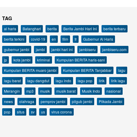
TAG
al haris
Batanghari
berita
Berita Jambi Hari Ini
berita terbaru
berita terkini
covid-19
en
film
fr
Gubernur Al Haris
gubernur jambi
jambi
jambi hari ini
jambiseru
jambiseru.com
jp
kota jambi
kriminal
Kumpulan BERITA haris-sani
Kumpulan BERITA muaro jambi
Kumpulan BERITA Tanjabbar
lagu
lagu barat
lagu dangdut
lagu indo
lagu pop
lirik
lirik lagu
Merangin
mp3
musik
musik barat
Musik Indo
nasional
news
olahraga
pemprov jambi
pilgub jambi
Pilkada Jambi
pop
situs
sv
us
virus corona