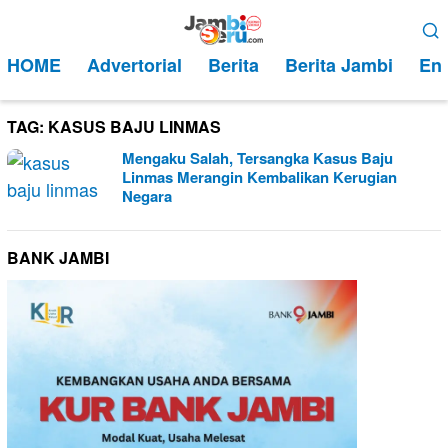
Loncat
Menu
ke
Mobile
HOME
Advertorial
Berita
Berita Jambi
Ent
konten
TAG:
KASUS BAJU LINMAS
Mengaku Salah, Tersangka Kasus Baju
Linmas Merangin Kembalikan Kerugian
Negara
BANK JAMBI