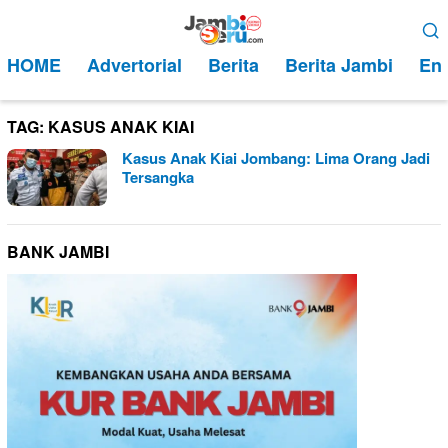
Loncat
Menu
ke
Mobile
HOME
Advertorial
Berita
Berita Jambi
Ent
konten
TAG:
KASUS ANAK KIAI
Kasus Anak Kiai Jombang: Lima Orang Jadi
Tersangka
BANK JAMBI