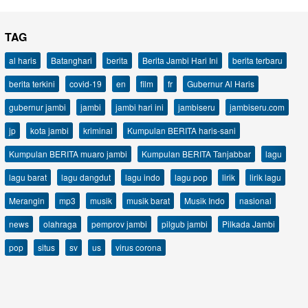
TAG
al haris
Batanghari
berita
Berita Jambi Hari Ini
berita terbaru
berita terkini
covid-19
en
film
fr
Gubernur Al Haris
gubernur jambi
jambi
jambi hari ini
jambiseru
jambiseru.com
jp
kota jambi
kriminal
Kumpulan BERITA haris-sani
Kumpulan BERITA muaro jambi
Kumpulan BERITA Tanjabbar
lagu
lagu barat
lagu dangdut
lagu indo
lagu pop
lirik
lirik lagu
Merangin
mp3
musik
musik barat
Musik Indo
nasional
news
olahraga
pemprov jambi
pilgub jambi
Pilkada Jambi
pop
situs
sv
us
virus corona