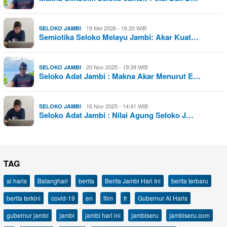
19 Mei 2026 - 16:20 WIB
SELOKO JAMBI
Semiotika Seloko Melayu Jambi: Akar Kuat…
20 Nov 2025 - 19:39 WIB
SELOKO JAMBI
Seloko Adat Jambi : Makna Akar Menurut E…
16 Nov 2025 - 14:41 WIB
SELOKO JAMBI
Seloko Adat Jambi : Nilai Agung Seloko J…
TAG
al haris
Batanghari
berita
Berita Jambi Hari Ini
berita terbaru
berita terkini
covid-19
en
film
fr
Gubernur Al Haris
gubernur jambi
jambi
jambi hari ini
jambiseru
jambiseru.com