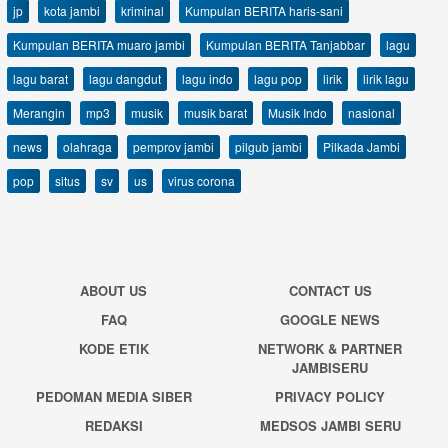
jp
kota jambi
kriminal
Kumpulan BERITA haris-sani
Kumpulan BERITA muaro jambi
Kumpulan BERITA Tanjabbar
lagu
lagu barat
lagu dangdut
lagu indo
lagu pop
lirik
lirik lagu
Merangin
mp3
musik
musik barat
Musik Indo
nasional
news
olahraga
pemprov jambi
pilgub jambi
Pilkada Jambi
pop
situs
sv
us
virus corona
ABOUT US
CONTACT US
FAQ
GOOGLE NEWS
KODE ETIK
NETWORK & PARTNER
JAMBISERU
PEDOMAN MEDIA SIBER
PRIVACY POLICY
REDAKSI
MEDSOS JAMBI SERU