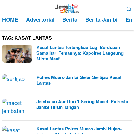
Loncat
Menu
ke
Mobile
HOME
Advertorial
Berita
Berita Jambi
Ent
konten
TAG:
KASAT LANTAS
Kasat Lantas Tertangkap Lagi Berduaan
Sama Istri Temannya: Kapolres Langsung
Minta Maaf
Polres Muaro Jambi Gelar Sertijab Kasat
Lantas
Jembatan Aur Duri 1 Sering Macet, Polresta
Jambi Turun Tangan
Kasat Lantas Polres Muaro Jambi Hujan-