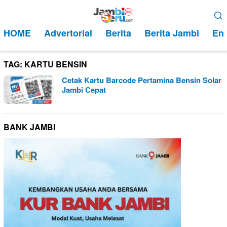
Loncat
Menu
ke
Mobile
HOME
Advertorial
Berita
Berita Jambi
Ent
konten
TAG:
KARTU BENSIN
Cetak Kartu Barcode Pertamina Bensin Solar
Jambi Cepat
BANK JAMBI