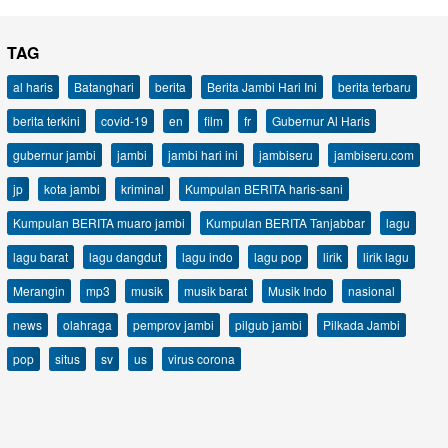
TAG
al haris
Batanghari
berita
Berita Jambi Hari Ini
berita terbaru
berita terkini
covid-19
en
film
fr
Gubernur Al Haris
gubernur jambi
jambi
jambi hari ini
jambiseru
jambiseru.com
jp
kota jambi
kriminal
Kumpulan BERITA haris-sani
Kumpulan BERITA muaro jambi
Kumpulan BERITA Tanjabbar
lagu
lagu barat
lagu dangdut
lagu indo
lagu pop
lirik
lirik lagu
Merangin
mp3
musik
musik barat
Musik Indo
nasional
news
olahraga
pemprov jambi
pilgub jambi
Pilkada Jambi
pop
situs
sv
us
virus corona