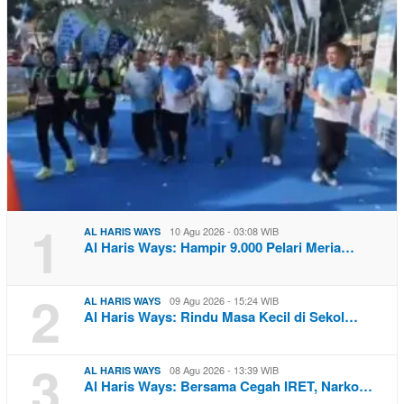
1
10 Agu 2026 - 03:08 WIB
AL HARIS WAYS
Al Haris Ways: Hampir 9.000 Pelari Meria…
2
09 Agu 2026 - 15:24 WIB
AL HARIS WAYS
Al Haris Ways: Rindu Masa Kecil di Sekol…
3
08 Agu 2026 - 13:39 WIB
AL HARIS WAYS
Al Haris Ways: Bersama Cegah IRET, Narko…