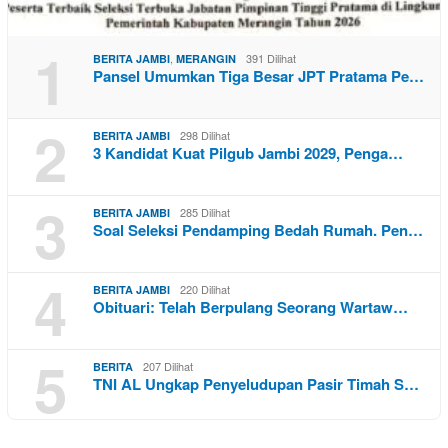
1
,
391 Dilihat
BERITA JAMBI
MERANGIN
Pansel Umumkan Tiga Besar JPT Pratama Pe…
2
298 Dilihat
BERITA JAMBI
3 Kandidat Kuat Pilgub Jambi 2029, Penga…
3
285 Dilihat
BERITA JAMBI
Soal Seleksi Pendamping Bedah Rumah. Pen…
4
220 Dilihat
BERITA JAMBI
Obituari: Telah Berpulang Seorang Wartaw…
5
207 Dilihat
BERITA
TNI AL Ungkap Penyeludupan Pasir Timah S…