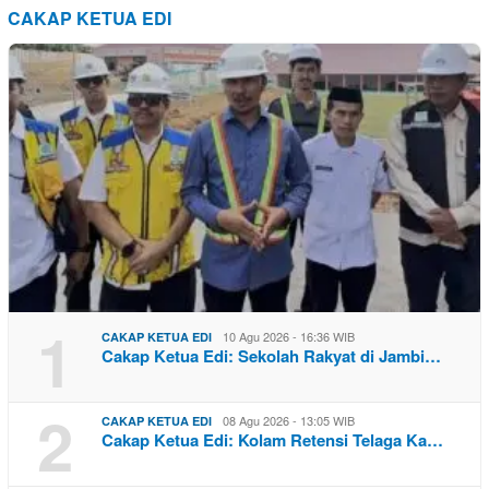
CAKAP KETUA EDI
1
10 Agu 2026 - 16:36 WIB
CAKAP KETUA EDI
Cakap Ketua Edi: Sekolah Rakyat di Jambi…
2
08 Agu 2026 - 13:05 WIB
CAKAP KETUA EDI
Cakap Ketua Edi: Kolam Retensi Telaga Ka…