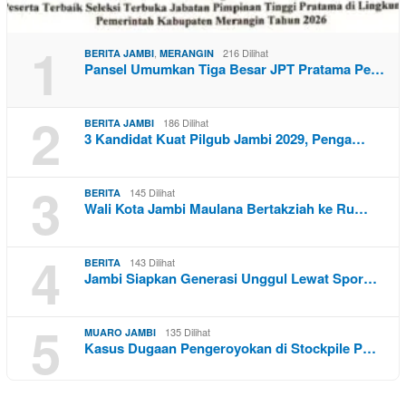
1
,
216 Dilihat
BERITA JAMBI
MERANGIN
Pansel Umumkan Tiga Besar JPT Pratama Pe…
2
186 Dilihat
BERITA JAMBI
3 Kandidat Kuat Pilgub Jambi 2029, Penga…
3
145 Dilihat
BERITA
Wali Kota Jambi Maulana Bertakziah ke Ru…
4
143 Dilihat
BERITA
Jambi Siapkan Generasi Unggul Lewat Spor…
5
135 Dilihat
MUARO JAMBI
Kasus Dugaan Pengeroyokan di Stockpile P…