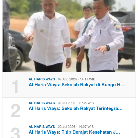
1
07 Agu 2026 - 14:11 WIB
AL HARIS WAYS
Al Haris Ways: Sekolah Rakyat di Bungo H…
2
31 Jul 2026 - 11:35 WIB
AL HARIS WAYS
Al Haris Ways: Sekolah Rakyat Terintegra…
3
22 Jul 2026 - 14:07 WIB
AL HARIS WAYS
Al Haris Ways: Titip Derajat Kesehatan J…