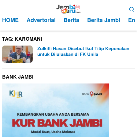
Loncat
Menu
ke
Mobile
HOME
Advertorial
Berita
Berita Jambi
Ent
konten
TAG:
KAROMANI
Zulkifli Hasan Disebut Ikut Titip Keponakan
untuk Diluluskan di FK Unila
BANK JAMBI