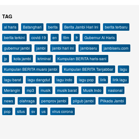
TAG
al haris
Batanghari
berita
Berita Jambi Hari Ini
berita terbaru
berita terkini
covid-19
en
film
fr
Gubernur Al Haris
gubernur jambi
jambi
jambi hari ini
jambiseru
jambiseru.com
jp
kota jambi
kriminal
Kumpulan BERITA haris-sani
Kumpulan BERITA muaro jambi
Kumpulan BERITA Tanjabbar
lagu
lagu barat
lagu dangdut
lagu indo
lagu pop
lirik
lirik lagu
Merangin
mp3
musik
musik barat
Musik Indo
nasional
news
olahraga
pemprov jambi
pilgub jambi
Pilkada Jambi
pop
situs
sv
us
virus corona