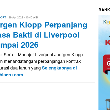
BANK
Eri
29 Apr 2022 - 10:40 WIB
PORT
rgen Klopp Perpanjang
Saputra
sa Bakti di Liverpool
mpai 2026
i Seru – Manajer Liverpool Juergen Klopp
h menandatangani perpanjangan kontrak
urasi dua tahun yang
Selengkapnya di
biseru.com