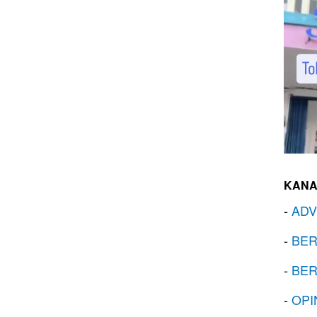
KANA
-
ADV
-
BER
-
BER
-
OPI