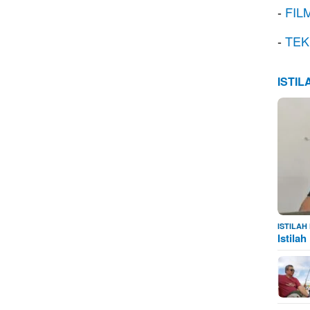
-
FIL
-
TEK
ISTI
ISTILA
Istila