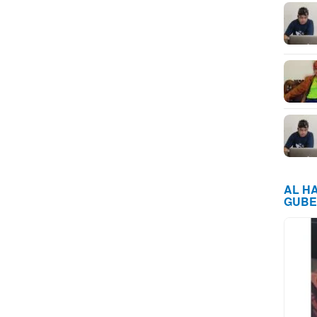
AL H
GUBE