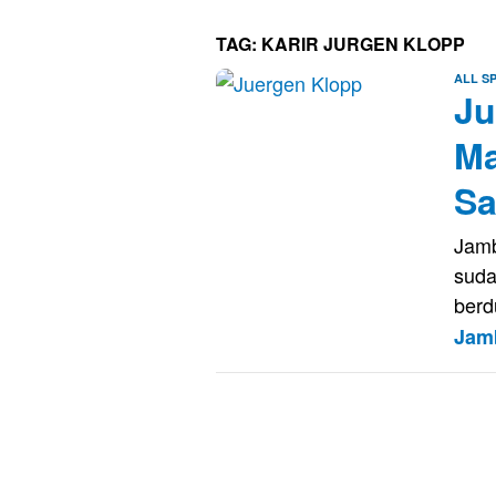
TAG:
KARIR JURGEN KLOPP
ALL S
Ju
Ma
Sa
Jamb
suda
berd
Jam