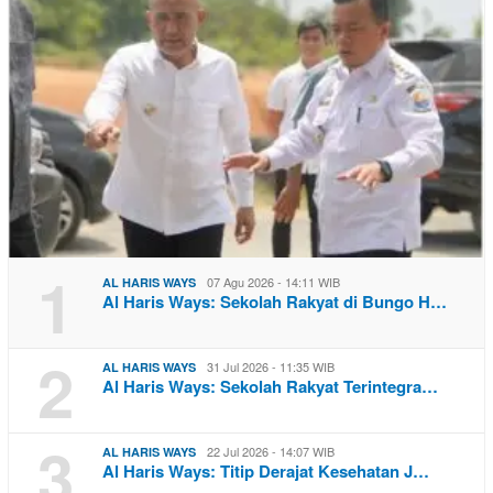
1
07 Agu 2026 - 14:11 WIB
AL HARIS WAYS
Al Haris Ways: Sekolah Rakyat di Bungo H…
2
31 Jul 2026 - 11:35 WIB
AL HARIS WAYS
Al Haris Ways: Sekolah Rakyat Terintegra…
3
22 Jul 2026 - 14:07 WIB
AL HARIS WAYS
Al Haris Ways: Titip Derajat Kesehatan J…