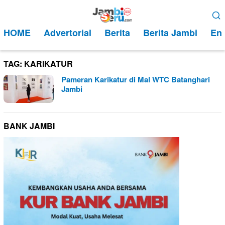
Loncat
Menu
ke
Mobile
HOME
Advertorial
Berita
Berita Jambi
Ent
konten
TAG:
KARIKATUR
Pameran Karikatur di Mal WTC Batanghari
Jambi
BANK JAMBI