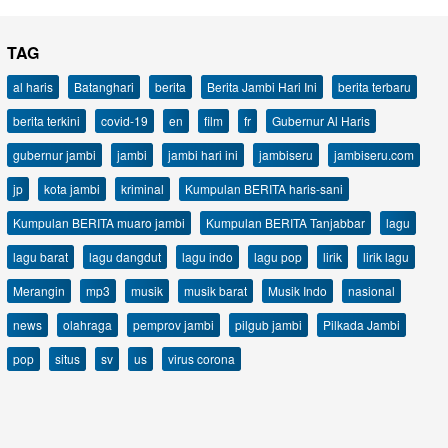
TAG
al haris
Batanghari
berita
Berita Jambi Hari Ini
berita terbaru
berita terkini
covid-19
en
film
fr
Gubernur Al Haris
gubernur jambi
jambi
jambi hari ini
jambiseru
jambiseru.com
jp
kota jambi
kriminal
Kumpulan BERITA haris-sani
Kumpulan BERITA muaro jambi
Kumpulan BERITA Tanjabbar
lagu
lagu barat
lagu dangdut
lagu indo
lagu pop
lirik
lirik lagu
Merangin
mp3
musik
musik barat
Musik Indo
nasional
news
olahraga
pemprov jambi
pilgub jambi
Pilkada Jambi
pop
situs
sv
us
virus corona