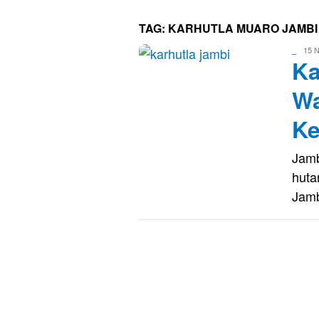
TAG:
KARHUTLA MUARO JAMBI
Evo
15 N
_
Ka
Kusna
Wa
Ke
Jamb
huta
Jam