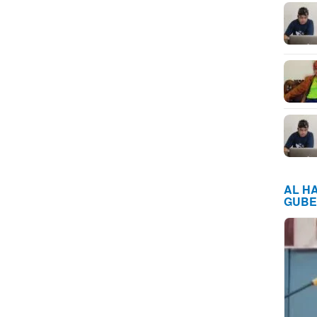
AL H
GUBE