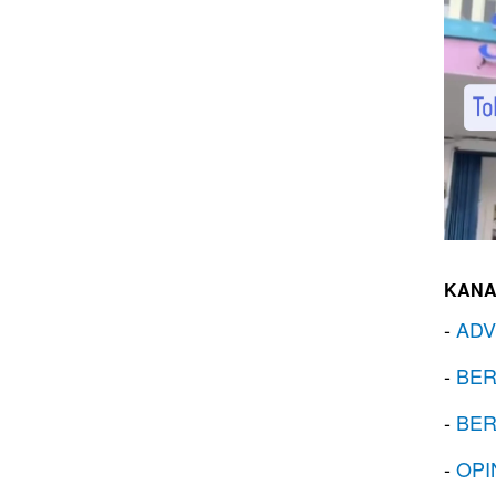
KANA
-
ADV
-
BER
-
BER
-
OPI