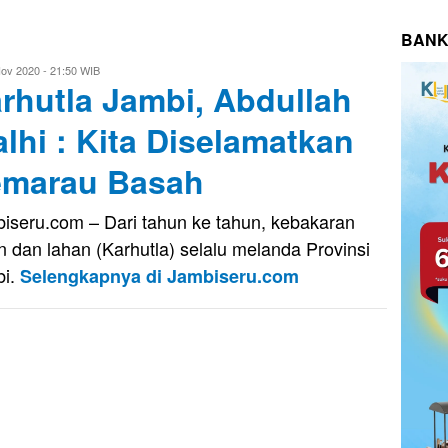
BANK
ov 2020 - 21:50 WIB
rhutla Jambi, Abdullah
dy
lhi : Kita Diselamatkan
marau Basah
iseru.com – Dari tahun ke tahun, kebakaran
n dan lahan (Karhutla) selalu melanda Provinsi
bi.
Selengkapnya di Jambiseru.com