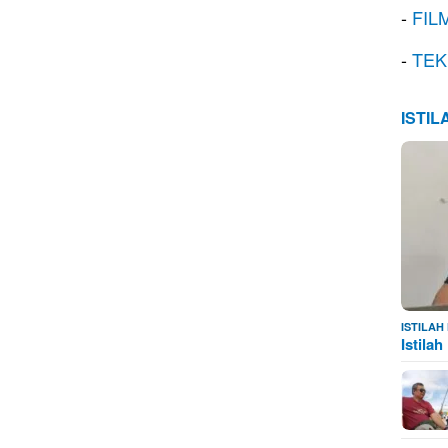
-
FIL
-
TEK
ISTI
ISTILA
Istila