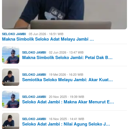
05 Jun 2026 - 16:51 WIB
SELOKO JAMBI
Makna Simbolik Seloko Adat Melayu Jambi …
02 Jun 2026 - 13:47 WIB
SELOKO JAMBI
Makna Simbolik Seloko Jambi: Petai Dak B…
19 Mei 2026 - 16:20 WIB
SELOKO JAMBI
Semiotika Seloko Melayu Jambi: Akar Kuat…
20 Nov 2025 - 19:39 WIB
SELOKO JAMBI
Seloko Adat Jambi : Makna Akar Menurut E…
16 Nov 2025 - 14:41 WIB
SELOKO JAMBI
Seloko Adat Jambi : Nilai Agung Seloko J…