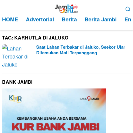
Loncat
Menu
ke
Mobile
HOME
Advertorial
Berita
Berita Jambi
Ent
konten
TAG:
KARHUTLA DI JALUKO
Saat Lahan Terbakar di Jaluko, Seekor Ular
Ditemukan Mati Terpanggang
BANK JAMBI