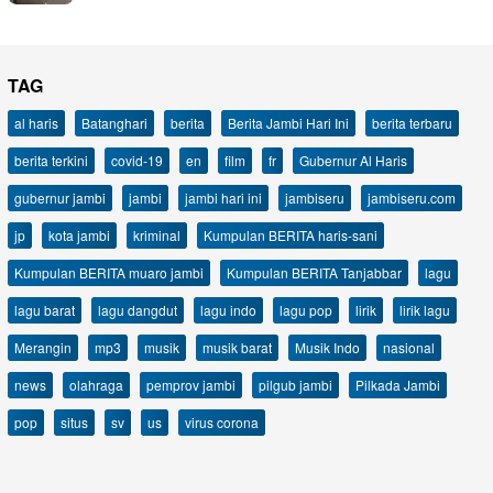
TAG
al haris
Batanghari
berita
Berita Jambi Hari Ini
berita terbaru
berita terkini
covid-19
en
film
fr
Gubernur Al Haris
gubernur jambi
jambi
jambi hari ini
jambiseru
jambiseru.com
jp
kota jambi
kriminal
Kumpulan BERITA haris-sani
Kumpulan BERITA muaro jambi
Kumpulan BERITA Tanjabbar
lagu
lagu barat
lagu dangdut
lagu indo
lagu pop
lirik
lirik lagu
Merangin
mp3
musik
musik barat
Musik Indo
nasional
news
olahraga
pemprov jambi
pilgub jambi
Pilkada Jambi
pop
situs
sv
us
virus corona