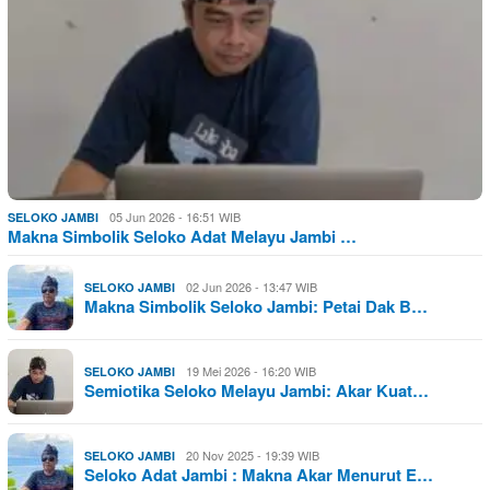
05 Jun 2026 - 16:51 WIB
SELOKO JAMBI
Makna Simbolik Seloko Adat Melayu Jambi …
02 Jun 2026 - 13:47 WIB
SELOKO JAMBI
Makna Simbolik Seloko Jambi: Petai Dak B…
19 Mei 2026 - 16:20 WIB
SELOKO JAMBI
Semiotika Seloko Melayu Jambi: Akar Kuat…
20 Nov 2025 - 19:39 WIB
SELOKO JAMBI
Seloko Adat Jambi : Makna Akar Menurut E…