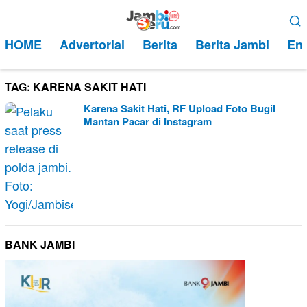
Loncat
Menu
ke
Mobile
HOME
Advertorial
Berita
Berita Jambi
Ent
konten
TAG:
KARENA SAKIT HATI
Karena Sakit Hati, RF Upload Foto Bugil
Mantan Pacar di Instagram
BANK JAMBI