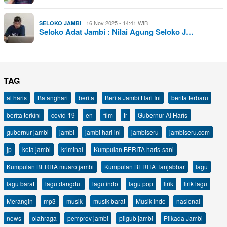
16 Nov 2025 - 14:41 WIB
SELOKO JAMBI
Seloko Adat Jambi : Nilai Agung Seloko J…
TAG
al haris
Batanghari
berita
Berita Jambi Hari Ini
berita terbaru
berita terkini
covid-19
en
film
fr
Gubernur Al Haris
gubernur jambi
jambi
jambi hari ini
jambiseru
jambiseru.com
jp
kota jambi
kriminal
Kumpulan BERITA haris-sani
Kumpulan BERITA muaro jambi
Kumpulan BERITA Tanjabbar
lagu
lagu barat
lagu dangdut
lagu indo
lagu pop
lirik
lirik lagu
Merangin
mp3
musik
musik barat
Musik Indo
nasional
news
olahraga
pemprov jambi
pilgub jambi
Pilkada Jambi