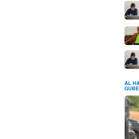
AL H
GUBE