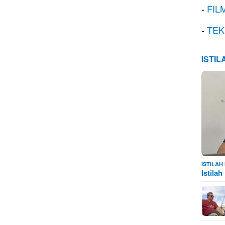
-
FIL
-
TEK
ISTI
ISTILA
Istila