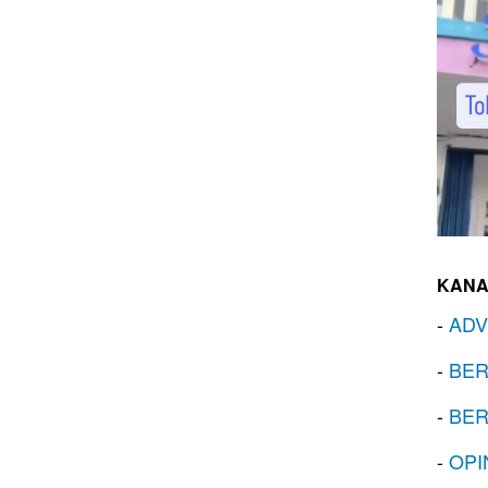
KANA
-
ADV
-
BER
-
BER
-
OPI