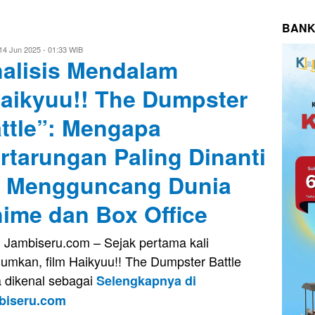
BANK
vo
14 Jun 2025 - 01:33 WIB
alisis Mendalam
usnady
aikyuu!! The Dumpster
ttle”: Mengapa
rtarungan Paling Dinanti
i Mengguncang Dunia
ime dan Box Office
, Jambiseru.com – Sejak pertama kali
umkan, film Haikyuu!! The Dumpster Battle
a dikenal sebagai
Selengkapnya di
biseru.com