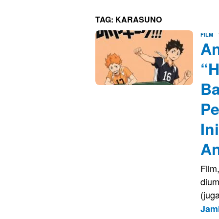
TAG:
KARASUNO
E
FILM
An
K
“H
Ba
Pe
In
An
Film
dium
(jug
Jam