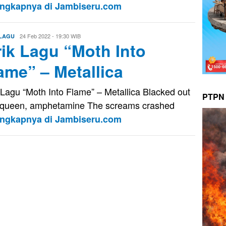
engkapnya di Jambiseru.com
Evo
24 Feb 2022 - 19:30 WIB
 LAGU
rik Lagu “Moth Into
Kusnady
ame” – Metallica
k Lagu “Moth Into Flame” – Metallica Blacked out
PTPN 
queen, amphetamine The screams crashed
engkapnya di Jambiseru.com