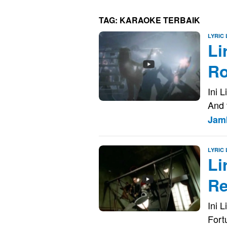
TAG:
KARAOKE TERBAIK
LYRIC
Li
Ro
Ini 
And 
Jam
LYRIC
Li
Re
Ini 
Fort