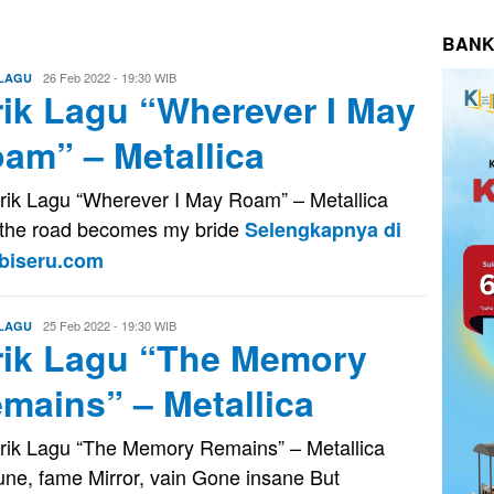
BANK
Evo
26 Feb 2022 - 19:30 WIB
 LAGU
rik Lagu “Wherever I May
Kusnady
am” – Metallica
Lirik Lagu “Wherever I May Roam” – Metallica
the road becomes my bride
Selengkapnya di
biseru.com
Evo
25 Feb 2022 - 19:30 WIB
 LAGU
rik Lagu “The Memory
Kusnady
mains” – Metallica
Lirik Lagu “The Memory Remains” – Metallica
une, fame Mirror, vain Gone insane But