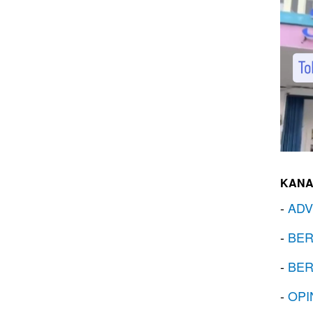
KANA
-
ADV
-
BER
-
BER
-
OPI