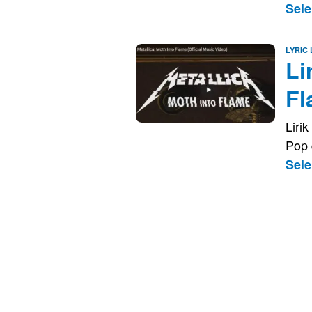
Sel
LYRIC
Li
Fl
Liri
Pop 
Sel