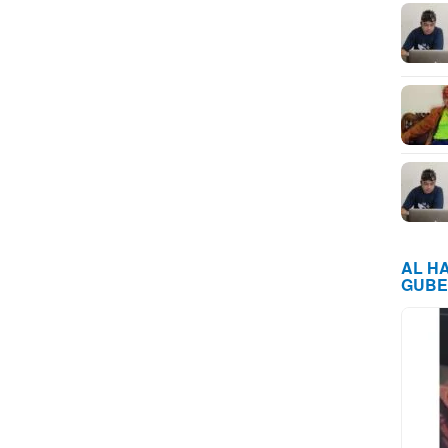
AL H
GUBE