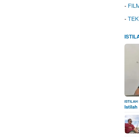
-
FIL
-
TEK
ISTI
ISTILA
Istila