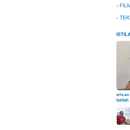
-
FIL
-
TEK
ISTI
ISTILA
Istila