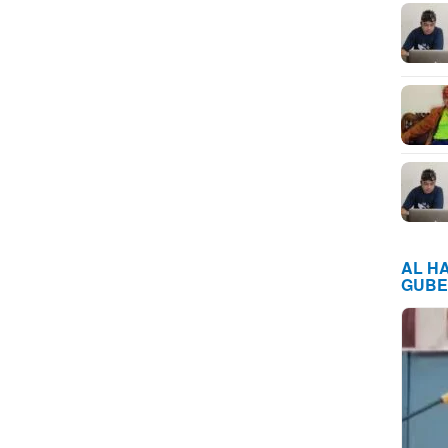
AL H
GUBE