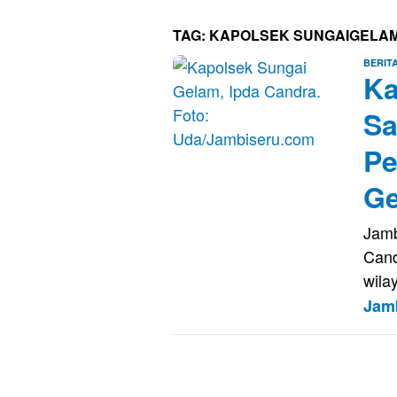
TAG:
KAPOLSEK SUNGAIGELA
BERIT
Ka
Sa
Pe
G
Jamb
Cand
wila
Jam