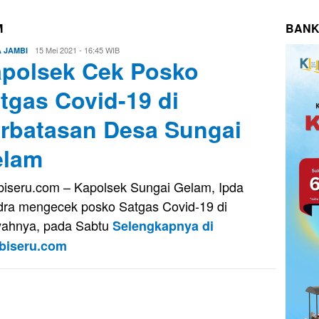
M
BANK
Eri
15 Mei 2021 - 16:45 WIB
A JAMBI
polsek Cek Posko
Saputra
tgas Covid-19 di
rbatasan Desa Sungai
elam
iseru.com – Kapolsek Sungai Gelam, Ipda
ra mengecek posko Satgas Covid-19 di
yahnya, pada Sabtu
Selengkapnya di
biseru.com