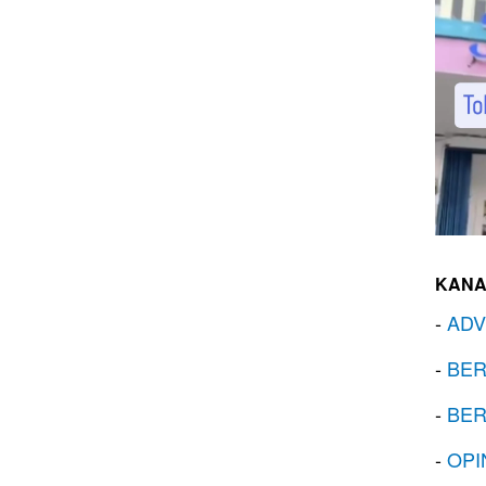
KANA
-
ADV
-
BER
-
BER
-
OPI