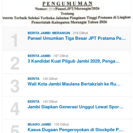
1
,
216 Dilihat
BERITA JAMBI
MERANGIN
Pansel Umumkan Tiga Besar JPT Pratama Pe…
2
187 Dilihat
BERITA JAMBI
3 Kandidat Kuat Pilgub Jambi 2029, Penga…
3
145 Dilihat
BERITA
Wali Kota Jambi Maulana Bertakziah ke Ru…
4
143 Dilihat
BERITA
Jambi Siapkan Generasi Unggul Lewat Spor…
5
135 Dilihat
MUARO JAMBI
Kasus Dugaan Pengeroyokan di Stockpile P…