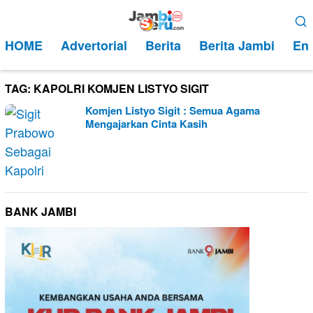
Loncat
Menu
ke
Mobile
HOME
Advertorial
Berita
Berita Jambi
Ent
konten
TAG:
KAPOLRI KOMJEN LISTYO SIGIT
Komjen Listyo Sigit : Semua Agama
Mengajarkan Cinta Kasih
BANK JAMBI