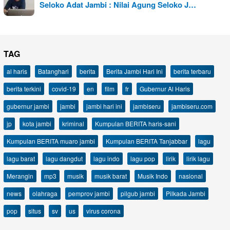
Seloko Adat Jambi : Nilai Agung Seloko J…
TAG
al haris
Batanghari
berita
Berita Jambi Hari Ini
berita terbaru
berita terkini
covid-19
en
film
fr
Gubernur Al Haris
gubernur jambi
jambi
jambi hari ini
jambiseru
jambiseru.com
jp
kota jambi
kriminal
Kumpulan BERITA haris-sani
Kumpulan BERITA muaro jambi
Kumpulan BERITA Tanjabbar
lagu
lagu barat
lagu dangdut
lagu indo
lagu pop
lirik
lirik lagu
Merangin
mp3
musik
musik barat
Musik Indo
nasional
news
olahraga
pemprov jambi
pilgub jambi
Pilkada Jambi
pop
situs
sv
us
virus corona