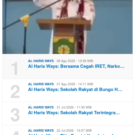
1
08 Agu 2026 - 13:39 WIB
AL HARIS WAYS
Al Haris Ways: Bersama Cegah IRET, Narko…
2
07 Agu 2026 - 14:11 WIB
AL HARIS WAYS
Al Haris Ways: Sekolah Rakyat di Bungo H…
3
31 Jul 2026 - 11:35 WIB
AL HARIS WAYS
Al Haris Ways: Sekolah Rakyat Terintegra…
22 Jul 2026 - 14:07 WIB
AL HARIS WAYS