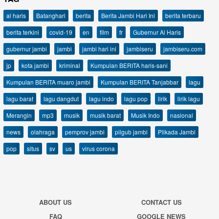
al haris
Batanghari
berita
Berita Jambi Hari Ini
berita terbaru
berita terkini
covid-19
en
film
fr
Gubernur Al Haris
gubernur jambi
jambi
jambi hari ini
jambiseru
jambiseru.com
jp
kota jambi
kriminal
Kumpulan BERITA haris-sani
Kumpulan BERITA muaro jambi
Kumpulan BERITA Tanjabbar
lagu
lagu barat
lagu dangdut
lagu indo
lagu pop
lirik
lirik lagu
Merangin
mp3
musik
musik barat
Musik Indo
nasional
news
olahraga
pemprov jambi
pilgub jambi
Pilkada Jambi
pop
situs
sv
us
virus corona
ABOUT US
CONTACT US
FAQ
GOOGLE NEWS