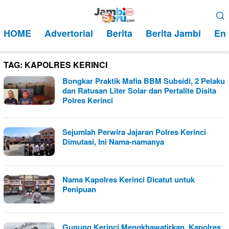
Loncat
Menu
ke
Mobile
HOME
Advertorial
Berita
Berita Jambi
Ent
konten
TAG:
KAPOLRES KERINCI
Bongkar Praktik Mafia BBM Subsidi, 2 Pelaku
dan Ratusan Liter Solar dan Pertalite Disita
Polres Kerinci
Sejumlah Perwira Jajaran Polres Kerinci
Dimutasi, Ini Nama-namanya
Nama Kapolres Kerinci Dicatut untuk
Penipuan
Gunung Kerinci Mengkhawatirkan, Kapolres