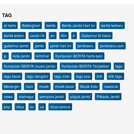
TAG
al haris
Batanghari
berita
Berita Jambi Hari Ini
berita terbaru
berita terkini
covid-19
en
film
fr
Gubernur Al Haris
gubernur jambi
jambi
jambi hari ini
jambiseru
jambiseru.com
jp
kota jambi
kriminal
Kumpulan BERITA haris-sani
Kumpulan BERITA muaro jambi
Kumpulan BERITA Tanjabbar
lagu
lagu barat
lagu dangdut
lagu indo
lagu pop
lirik
lirik lagu
Merangin
mp3
musik
musik barat
Musik Indo
nasional
news
olahraga
pemprov jambi
pilgub jambi
Pilkada Jambi
pop
situs
sv
us
virus corona