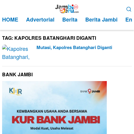
Loncat
Menu
ke
Mobile
HOME
Advertorial
Berita
Berita Jambi
Ent
konten
TAG:
KAPOLRES BATANGHARI DIGANTI
Mutasi, Kapolres Batanghari Diganti
BANK JAMBI