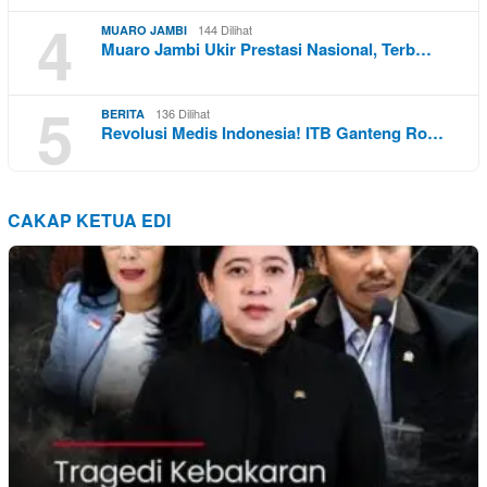
4
144 Dilihat
MUARO JAMBI
Muaro Jambi Ukir Prestasi Nasional, Terb…
5
136 Dilihat
BERITA
Revolusi Medis Indonesia! ITB Ganteng Ro…
CAKAP KETUA EDI