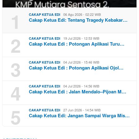
1
06 Agu 2026 - 02:22 WIB
CAKAP KETUA EDI
Cakap Ketua Edi: Tentang Tragedy Kebakar…
2
19 Jul 2026 - 12:53 WIB
CAKAP KETUA EDI
Cakap Ketua Edi : Potongan Aplikasi Turu…
3
04 Jul 2026 - 15:46 WIB
CAKAP KETUA EDI
Cakap Ketua Edi : Potongan Aplikasi Ojol…
4
04 Jul 2026 - 14:56 WIB
CAKAP KETUA EDI
Cakap Ketua Edi : Jalan Mendalo–Pijoan M…
5
27 Jun 2026 - 14:54 WIB
CAKAP KETUA EDI
Cakap Ketua Edi: Jangan Sampai Warga Mis…