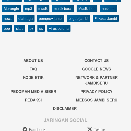
Merangin
mp3
musik
musik barat
Musik Indo
nasional
news
olahraga
pemprov jambi
pilgub jambi
Pilkada Jambi
pop
situs
sv
us
virus corona
ABOUT US
CONTACT US
FAQ
GOOGLE NEWS
KODE ETIK
NETWORK & PARTNER
JAMBISERU
PEDOMAN MEDIA SIBER
PRIVACY POLICY
REDAKSI
MEDSOS JAMBI SERU
DISCLAIMER
JARINGAN SOCIAL
Facebook
Twitter