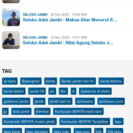
20 Nov 2025 - 19:39 WIB
SELOKO JAMBI
Seloko Adat Jambi : Makna Akar Menurut E…
16 Nov 2025 - 14:41 WIB
SELOKO JAMBI
Seloko Adat Jambi : Nilai Agung Seloko J…
TAG
al haris
Batanghari
berita
Berita Jambi Hari Ini
berita terbaru
berita terkini
covid-19
en
film
fr
Gubernur Al Haris
gubernur jambi
jambi
jambi hari ini
jambiseru
jambiseru.com
jp
kota jambi
kriminal
Kumpulan BERITA haris-sani
Kumpulan BERITA muaro jambi
Kumpulan BERITA Tanjabbar
lagu
lagu barat
lagu dangdut
lagu indo
lagu pop
lirik
lirik lagu