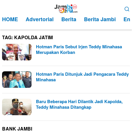
Loncat
Menu
ke
Mobile
HOME
Advertorial
Berita
Berita Jambi
Ent
konten
TAG:
KAPOLDA JATIM
Hotman Paris Sebut Irjen Teddy Minahasa
Merupakan Korban
Hotman Paris Ditunjuk Jadi Pengacara Teddy
Minahasa
Baru Beberapa Hari Dilantik Jadi Kapolda,
Teddy Minahasa Ditangkap
BANK JAMBI