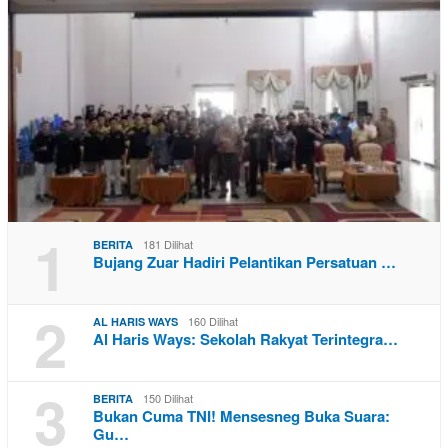
1
181 Dilihat
BERITA
Bujang Zuar Hadiri Pelantikan Persatuan …
2
160 Dilihat
AL HARIS WAYS
Al Haris Ways: Sekolah Rakyat Terintegra…
3
150 Dilihat
BERITA
Bukan Cuma TNI! Mensesneg Buka Suara:
Gu…