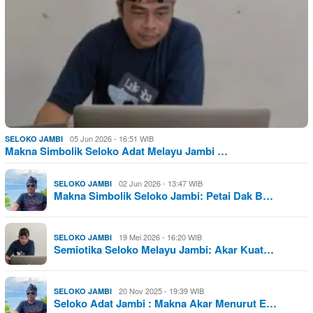
05 Jun 2026 - 16:51 WIB
SELOKO JAMBI
Makna Simbolik Seloko Adat Melayu Jambi …
02 Jun 2026 - 13:47 WIB
SELOKO JAMBI
Makna Simbolik Seloko Jambi: Petai Dak B…
19 Mei 2026 - 16:20 WIB
SELOKO JAMBI
Semiotika Seloko Melayu Jambi: Akar Kuat…
20 Nov 2025 - 19:39 WIB
SELOKO JAMBI
Seloko Adat Jambi : Makna Akar Menurut E…