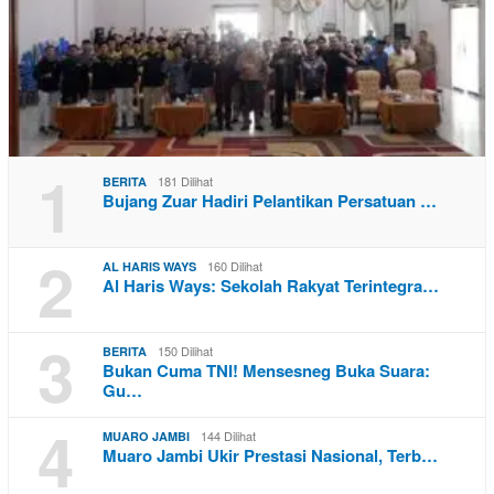
1
181 Dilihat
BERITA
Bujang Zuar Hadiri Pelantikan Persatuan …
2
160 Dilihat
AL HARIS WAYS
Al Haris Ways: Sekolah Rakyat Terintegra…
3
150 Dilihat
BERITA
Bukan Cuma TNI! Mensesneg Buka Suara:
Gu…
4
144 Dilihat
MUARO JAMBI
Muaro Jambi Ukir Prestasi Nasional, Terb…