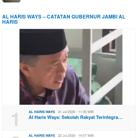
AL HARIS WAYS – CATATAN GUBERNUR JAMBI AL
HARIS
1
31 Jul 2026 - 11:35 WIB
AL HARIS WAYS
Al Haris Ways: Sekolah Rakyat Terintegra…
22 Jul 2026 - 14:07 WIB
AL HARIS WAYS