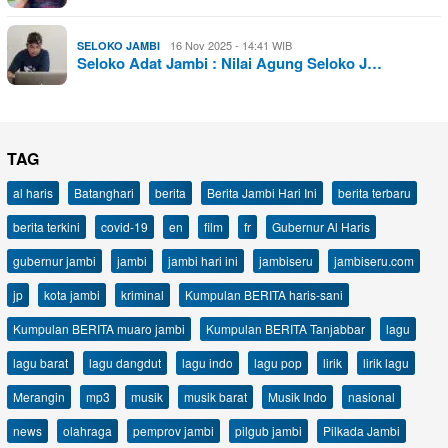
16 Nov 2025 - 14:41 WIB
SELOKO JAMBI
Seloko Adat Jambi : Nilai Agung Seloko J…
TAG
al haris
Batanghari
berita
Berita Jambi Hari Ini
berita terbaru
berita terkini
covid-19
en
film
fr
Gubernur Al Haris
gubernur jambi
jambi
jambi hari ini
jambiseru
jambiseru.com
jp
kota jambi
kriminal
Kumpulan BERITA haris-sani
Kumpulan BERITA muaro jambi
Kumpulan BERITA Tanjabbar
lagu
lagu barat
lagu dangdut
lagu indo
lagu pop
lirik
lirik lagu
Merangin
mp3
musik
musik barat
Musik Indo
nasional
news
olahraga
pemprov jambi
pilgub jambi
Pilkada Jambi