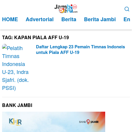
Loncat
Menu
ke
Mobile
HOME
Advertorial
Berita
Berita Jambi
Ent
konten
TAG:
KAPAN PIALA AFF U-19
Daftar Lengkap 23 Pemain Timnas Indoneis
untuk Piala AFF U-19
BANK JAMBI