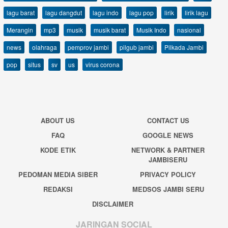
lagu barat
lagu dangdut
lagu indo
lagu pop
lirik
lirik lagu
Merangin
mp3
musik
musik barat
Musik Indo
nasional
news
olahraga
pemprov jambi
pilgub jambi
Pilkada Jambi
pop
situs
sv
us
virus corona
ABOUT US
CONTACT US
FAQ
GOOGLE NEWS
KODE ETIK
NETWORK & PARTNER
JAMBISERU
PEDOMAN MEDIA SIBER
PRIVACY POLICY
REDAKSI
MEDSOS JAMBI SERU
DISCLAIMER
JARINGAN SOCIAL