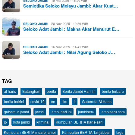
19 Mei 2026 - 16:20 WIB
SELOKO JAMBI
Semiotika Seloko Melayu Jambi: Akar Kuat…
20 Nov 2025 - 19:39 WIB
SELOKO JAMBI
Seloko Adat Jambi : Makna Akar Menurut E…
16 Nov 2025 - 14:41 WIB
SELOKO JAMBI
Seloko Adat Jambi : Nilai Agung Seloko J…
TAG
al haris
Batanghari
berita
Berita Jambi Hari Ini
berita terbaru
berita terkini
covid-19
en
film
fr
Gubernur Al Haris
gubernur jambi
jambi
jambi hari ini
jambiseru
jambiseru.com
jp
kota jambi
kriminal
Kumpulan BERITA haris-sani
Kumpulan BERITA muaro jambi
Kumpulan BERITA Tanjabbar
lagu