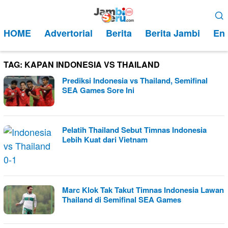
Loncat
Menu
ke
Mobile
HOME
Advertorial
Berita
Berita Jambi
Ent
konten
TAG:
KAPAN INDONESIA VS THAILAND
Prediksi Indonesia vs Thailand, Semifinal
SEA Games Sore Ini
Pelatih Thailand Sebut Timnas Indonesia
Lebih Kuat dari Vietnam
Marc Klok Tak Takut Timnas Indonesia Lawan
Thailand di Semifinal SEA Games