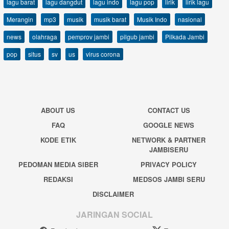
lagu barat
lagu dangdut
lagu indo
lagu pop
lirik
lirik lagu
Merangin
mp3
musik
musik barat
Musik Indo
nasional
news
olahraga
pemprov jambi
pilgub jambi
Pilkada Jambi
pop
situs
sv
us
virus corona
ABOUT US
CONTACT US
FAQ
GOOGLE NEWS
KODE ETIK
NETWORK & PARTNER
JAMBISERU
PEDOMAN MEDIA SIBER
PRIVACY POLICY
REDAKSI
MEDSOS JAMBI SERU
DISCLAIMER
JARINGAN SOCIAL