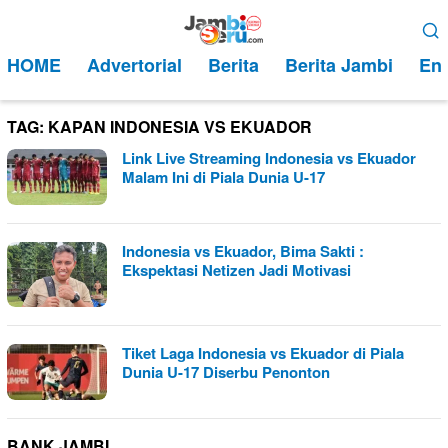
Loncat
Menu
ke
Mobile
HOME
Advertorial
Berita
Berita Jambi
Ent
konten
TAG:
KAPAN INDONESIA VS EKUADOR
Link Live Streaming Indonesia vs Ekuador
Malam Ini di Piala Dunia U-17
Indonesia vs Ekuador, Bima Sakti :
Ekspektasi Netizen Jadi Motivasi
Tiket Laga Indonesia vs Ekuador di Piala
Dunia U-17 Diserbu Penonton
BANK JAMBI