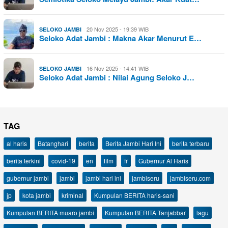
20 Nov 2025 - 19:39 WIB
SELOKO JAMBI
Seloko Adat Jambi : Makna Akar Menurut E…
16 Nov 2025 - 14:41 WIB
SELOKO JAMBI
Seloko Adat Jambi : Nilai Agung Seloko J…
TAG
al haris
Batanghari
berita
Berita Jambi Hari Ini
berita terbaru
berita terkini
covid-19
en
film
fr
Gubernur Al Haris
gubernur jambi
jambi
jambi hari ini
jambiseru
jambiseru.com
jp
kota jambi
kriminal
Kumpulan BERITA haris-sani
Kumpulan BERITA muaro jambi
Kumpulan BERITA Tanjabbar
lagu